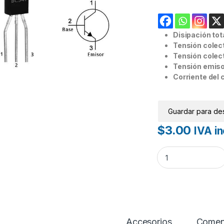
Disipación tota
Tensión colec
Tensión colec
Tensión emiso
Corriente del 
Guardar para de
$
3.00
IVA in
Transistor BC547B
Accesorios
Comen