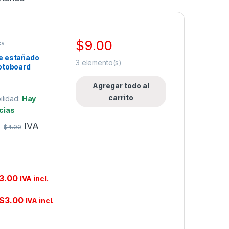
$
9.00
ca
e estañado
3
elemento(s)
otoboard
erde 22AWG 1
Agregar todo al
carrito
ilidad:
Hay
cias
IVA
$
4.00
3.00
IVA incl.
$
3.00
IVA incl.