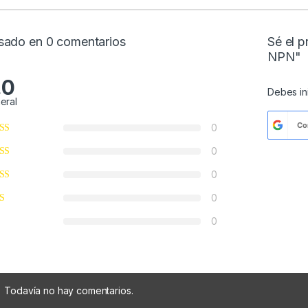
sado en 0 comentarios
Sé el 
NPN"
.0
Debes
i
eral
Co
0
0
0
0
0
Todavía no hay comentarios.