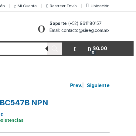
ión
Mi Cuenta
Rastrear Envío
Ubicación
Soporte
(+52) 9611180157
Email: contacto@sieeg.com.mx
$
0.00
0
Prev.
|
Siguiente
r BC547B NPN
00
existencias