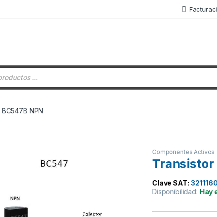
Facturac
 de productos
or BC547B NPN
Componentes Activos
Transisto
Clave SAT:
321116
Disponibilidad:
Hay 