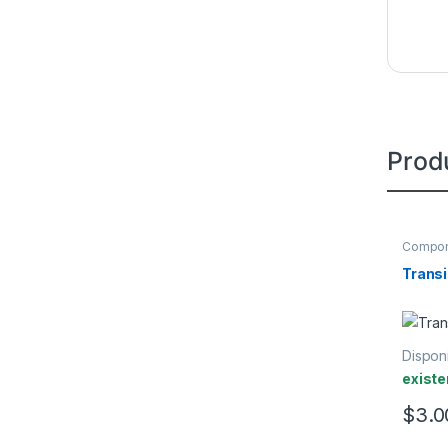
Prod
Compon
Trans
Disponi
existe
$
3.0