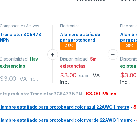
Componentes Activos
Electrónica
Electróni
Transistor BC547B
Alambre estañado
Alambr
NPN
para protoboard
para pr
color azul 22AWG 1
color v
-
25%
-
25%
metro
metro
Disponibilidad:
Hay
Disponibilidad:
Sin
Disponib
existencias
existencias
existen
$
3.00
$
3.00
IVA
$
4.00
$
3.00
IVA incl.
incl.
incl.
$
3.00
ste producto:
Transistor BC547B NPN
-
IVA incl.
$
lambre estañado para protoboard color azul 22AWG 1 metro
-
lambre estañado para protoboard color verde 22AWG 1 metro
-