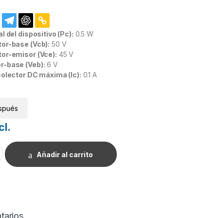
l del dispositivo (Pc):
0.5 W
tor-base (Vcb):
50 V
tor-emisor (Vce):
45 V
r-base (Veb):
6 V
colector DC máxima (Ic):
0.1 A
spués
cl.
 NPN cantidad
Añadir al carrito
tarios