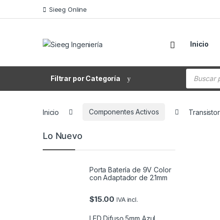
Saltar a la navegación
Saltar al contenido
Sieeg Online
Inicio
Búsqueda
Filtrar por Categoría
Inicio
Componentes Activos
Transist
Lo Nuevo
Porta Batería de 9V Color
con Adaptador de 2.1mm
$
15.00
IVA incl.
LED Difuso 5mm Azul