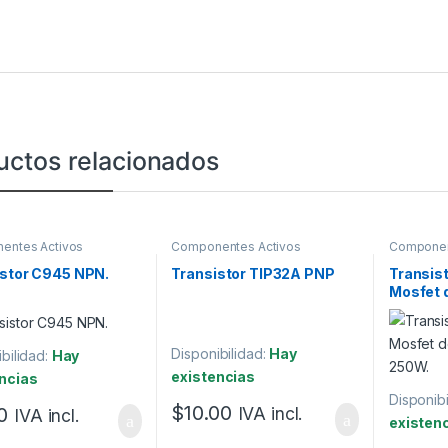
uctos relacionados
entes Activos
Componentes Activos
Componen
istor C945 NPN.
Transistor TIP32A PNP
Transis
Mosfet 
55V 250
Disponibilidad:
Hay
bilidad:
Hay
existencias
ncias
Disponibi
$
10.00
0
IVA incl.
IVA incl.
existen