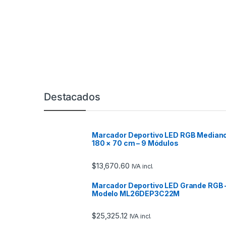
Marcas De Carrusel
Destacados
Marcador Deportivo LED RGB Median
180 × 70 cm – 9 Módulos
$
13,670.60
IVA incl.
Marcador Deportivo LED Grande RGB 
Modelo ML26DEP3C22M
$
25,325.12
IVA incl.