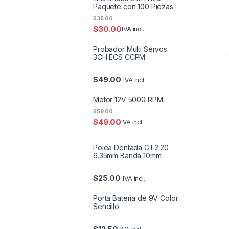
Paquete con 100 Piezas
$
35.00
$
30.00
IVA incl.
Probador Multi Servos
3CH ECS CCPM
$
49.00
IVA incl.
Motor 12V 5000 RPM
$
59.00
$
49.00
IVA incl.
Polea Dentada GT2 20
6.35mm Banda 10mm
$
25.00
IVA incl.
Porta Batería de 9V Color
Sencillo