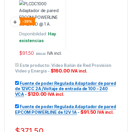
POWERLINE de 12V 1A
-
39%
Disponibilidad:
Hay
existencias
$
91.50
IVA incl.
$
150.00
Este producto:
Video Balún de Red Provisión
$
160.00
Video y Energía
-
IVA incl.
Fuente de poder Regulada Adaptador de pared
de 12VCC 2A /Voltaje de entrada de 100 – 240
$
120.00
VCA
-
IVA incl.
Fuente de poder Regulada Adaptador de pared
$
91.50
EPCOM POWERLINE de 12V 1A
-
IVA incl.
$
371.50