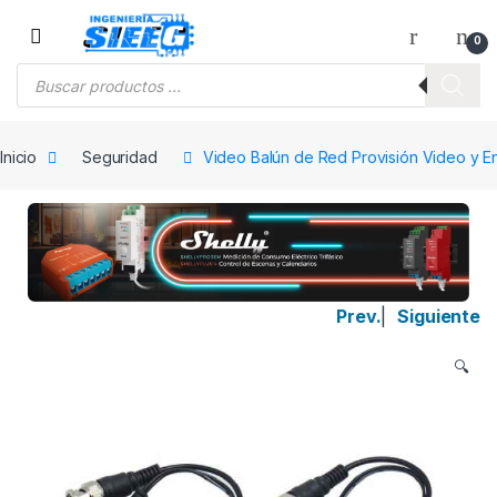
Saltar a la navegación
Saltar al contenido
0
Búsqueda de productos
Inicio
Seguridad
Video Balún de Red Provisión Video y E
Prev.
|
Siguiente
🔍