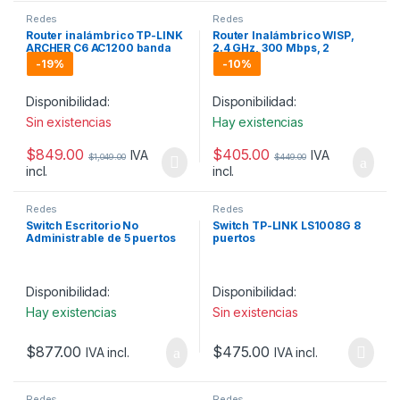
Redes
Redes
Router inalámbrico TP-LINK
Router Inalámbrico WISP,
ARCHER C6 AC1200 banda
2.4 GHz, 300 Mbps, 2
dual.
Antenas Externas
-
19%
-
10%
Omnidireccional 5 dBi.
Disponibilidad:
Disponibilidad:
Sin existencias
Hay existencias
$
849.00
$
405.00
IVA
IVA
$
1,049.00
$
449.00
incl.
incl.
Redes
Redes
Switch Escritorio No
Switch TP-LINK LS1008G 8
Administrable de 5 puertos
puertos
10/100/1000 Mbps / PoE
RJ4510/10/100/1000Mbps
hasta 65 W
Disponibilidad:
Disponibilidad:
Hay existencias
Sin existencias
$
877.00
$
475.00
IVA incl.
IVA incl.
Redes
Redes