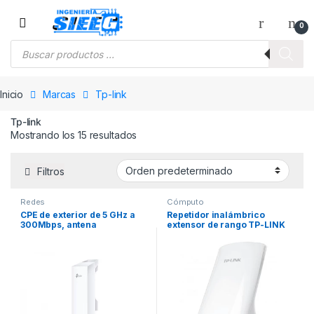
Saltar a la navegación
Saltar al contenido
0
Búsqueda de productos
Inicio
Marcas
Tp-link
Tp-link
Mostrando los 15 resultados
Filtros
Redes
Cómputo
CPE de exterior de 5 GHz a
Repetidor inalámbrico
300Mbps, antena
extensor de rango TP-LINK
direccional de 13dBi,
TL-WA850RE.
potencia de 27 dBm.