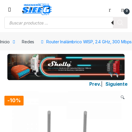
Saltar a la navegación
Saltar al contenido
0
Búsqueda de productos
Inicio
Redes
Router Inalámbrico WISP, 2.4 GHz, 300 Mbps,
Prev.
|
Siguiente
🔍
-
10%