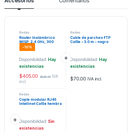
Accesorios
Comentarios
Redes
Redes
Router Inalámbrico
Cable de parcheo FTP
WISP, 2.4 GHz, 300
Cat5e – 3.0 m – negro
Mbps, 2 Antenas
-
10%
Externas
Omnidireccional 5 dBi.
Disponibilidad:
Hay
Disponibilidad:
Hay
existencias
existencias
$
405.00
IVA
$
449.00
$
70.00
IVA incl.
incl.
Redes
Cople modular RJ45
Intellinet Cat5e hembra
hembra.
Disponibilidad:
Sin
existencias