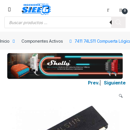
Saltar a la navegación
Saltar al contenido
0
Búsqueda de productos
Inicio
Componentes Activos
7411 74LS11 Compuerta Lógic
Prev.
|
Siguiente
🔍