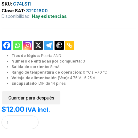
SKU:
C74LS11
Clave SAT:
32101600
Disponibilidad:
Hay existencias
Tipo de lógica:
Puerta AND
Número de entradas por compuerta:
3
Salida de corriente:
8 mA
Rango de temperatura de operación:
0 °C a +70 °C
Voltaje de alimentación (Vcc):
4.75 V – 5.25 V
Encapsulado:
DIP de 14 pines
Guardar para después
$
12.00
IVA incl.
7411 74LS11 Compuerta Lógica AND de tres entradas. cantidad