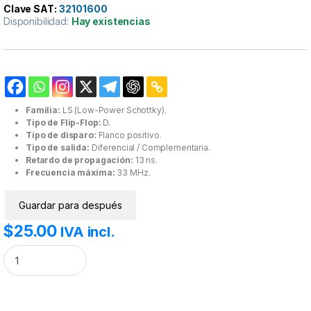
Clave SAT:
32101600
Disponibilidad:
Hay existencias
Familia:
LS (Low-Power Schottky).
Tipo de Flip-Flop:
D.
Tipo de disparo:
Flanco positivo.
Tipo de salida:
Diferencial / Complementaria.
Retardo de propagación:
13 ns.
Frecuencia máxima:
33 MHz.
Guardar para después
$
25.00
IVA incl.
7474 74LS74 Flip-Flop tipo D con disparo de subida dual. cantidad