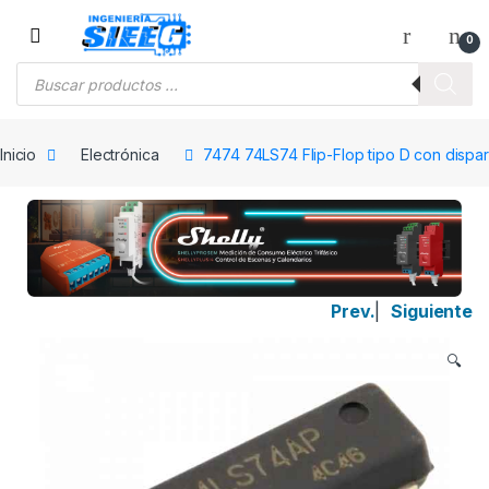
Saltar a la navegación
Saltar al contenido
0
Búsqueda de productos
Inicio
Electrónica
7474 74LS74 Flip-Flop tipo D con dispar
Prev.
|
Siguiente
🔍