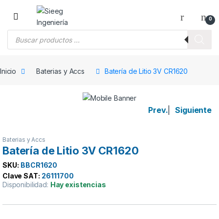
Saltar a la navegación
Saltar al contenido
0
Búsqueda de productos
Inicio
Baterias y Accs
Batería de Litio 3V CR1620
Prev.
|
Siguiente
Baterias y Accs
Batería de Litio 3V CR1620
SKU:
BBCR1620
Clave SAT:
26111700
Disponibilidad:
Hay existencias