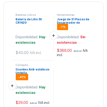
Baterias y Accs
Herramientas
Batería de Litio 3V
Juego de 51 Piezas de
CR1620
Desarmador de
Precisión con Puntas
-
7%
con Extensor.
Disponibilidad:
Hay
Disponibilidad:
Sin
existencias
existencias
$
389.00
IVA
$
419.00
$
40.00
IVA incl.
incl.
Cómputo
Guantes Anti-estáticos
Unitalla
-
41%
Disponibilidad:
Hay
existencias
$
29.00
IVA incl.
$
49.00