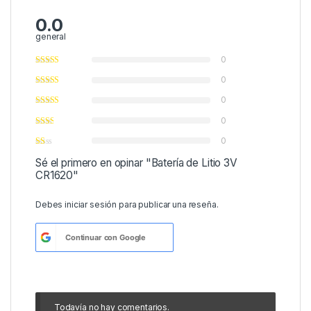
0.0
general
0
0
0
0
0
Sé el primero en opinar "Batería de Litio 3V
CR1620"
Debes
iniciar sesión
para publicar una reseña.
Continuar con
Google
Todavía no hay comentarios.