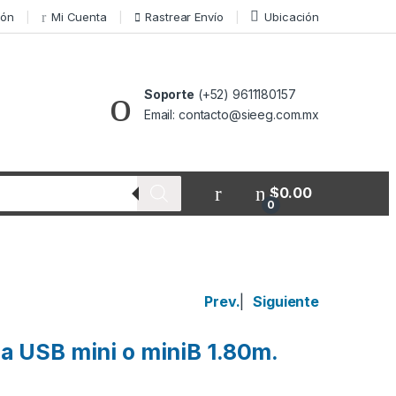
ión
Mi Cuenta
Rastrear Envío
Ubicación
Soporte
(+52) 9611180157
Email: contacto@sieeg.com.mx
$
0.00
0
Prev.
|
Siguiente
a USB mini o miniB 1.80m.