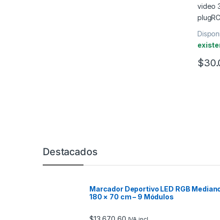
Disponi
existe
$
30.
Marcas De Carrusel
Destacados
Marcador Deportivo LED RGB Median
180 × 70 cm – 9 Módulos
$
13,670.60
IVA incl.