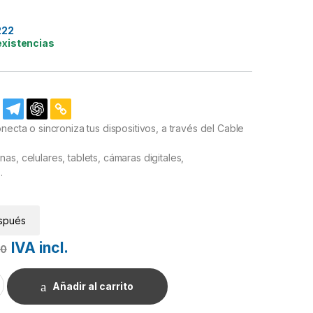
222
existencias
necta o sincroniza tus dispositivos, a través del Cable
as, celulares, tablets, cámaras digitales,
.
spués
IVA incl.
00
ni o miniB 1.80m. Generico cantidad
Añadir al carrito