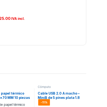
25.00
IVA incl.
Cómputo
 papel térmico
Cable USB 2.0 A macho –
×70 MM 10 piezas
MiniB de 5 pines plata 1.8
m Manhattan
-
11%