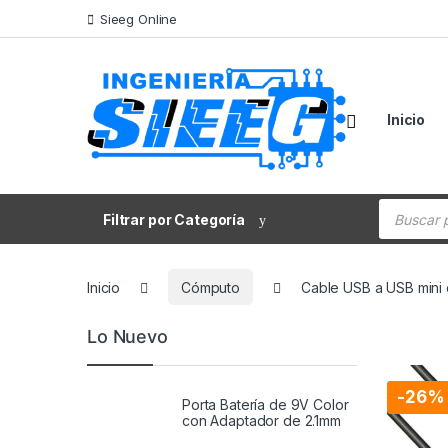
Saltar a la navegación
Saltar al contenido
Sieeg Online
Inicio
Búsqueda
Filtrar por Categoría
Inicio
Cómputo
Cable USB a USB mini 
Lo Nuevo
-
26%
Porta Batería de 9V Color
con Adaptador de 2.1mm