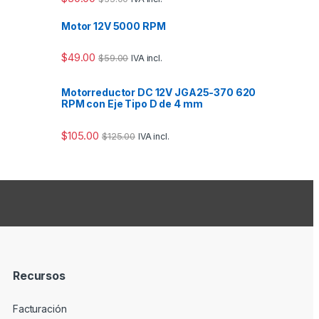
Motor 12V 5000 RPM
$
49.00
$
59.00
IVA incl.
Motorreductor DC 12V JGA25-370 620
RPM con Eje Tipo D de 4 mm
$
105.00
$
125.00
IVA incl.
Recursos
Facturación