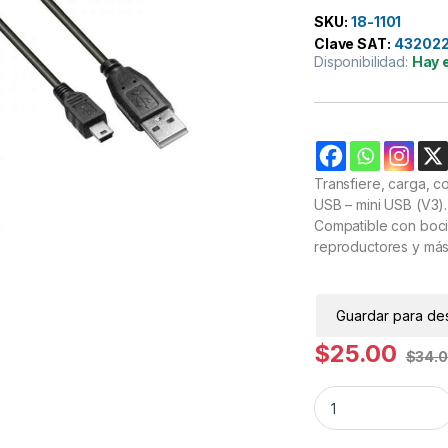
SKU:
18-1101
Clave SAT:
43202
Disponibilidad:
Hay 
Transfiere, carga, co
USB – mini USB (V3).
Compatible con bocin
reproductores y más
Guardar para de
$
25.00
$
34.
Cable USB a USB mi