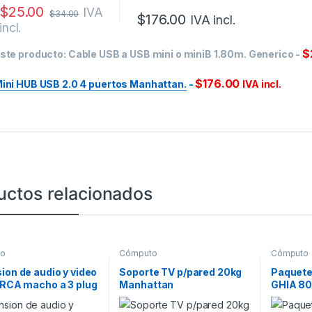
$
25.00
IVA
$
34.00
$
176.00
IVA incl.
incl.
$
ste producto:
Cable USB a USB mini o miniB 1.80m. Generico
-
$
176.00
ini HUB USB 2.0 4 puertos Manhattan.
-
IVA incl.
uctos relacionados
to
Cómputo
Cómputo
ion de audio y video
Soporte TV p/pared 20kg
Paquete
 RCA macho a 3 plug
Manhattan
GHIA 80
acho 1.8m.
monitor/pantalla 13″ a
42″.