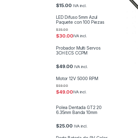
$
15.00
IVA incl.
LED Difuso 5mm Azul
Paquete con 100 Piezas
$
35.00
$
30.00
IVA incl.
Probador Multi Servos
3CH ECS CCPM
$
49.00
IVA incl.
Motor 12V 5000 RPM
$
59.00
$
49.00
IVA incl.
Polea Dentada GT2 20
6.35mm Banda 10mm
$
25.00
IVA incl.
Porta Batería de 9V Color