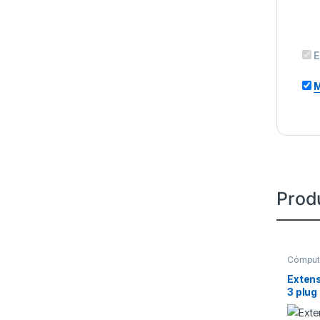
E
M
Prod
Cómpu
Extens
3 plug
RCA m