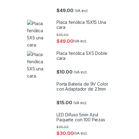
$
49.00
IVA incl.
Placa fenólica 15X15 Una
cara
$
65.00
$
49.00
IVA incl.
Placa fenólica 5X5 Doble
cara
$
10.00
IVA incl.
Porta Batería de 9V Color
con Adaptador de 2.1mm
$
15.00
IVA incl.
LED Difuso 5mm Azul
Paquete con 100 Piezas
$
35.00
$
30.00
IVA incl.