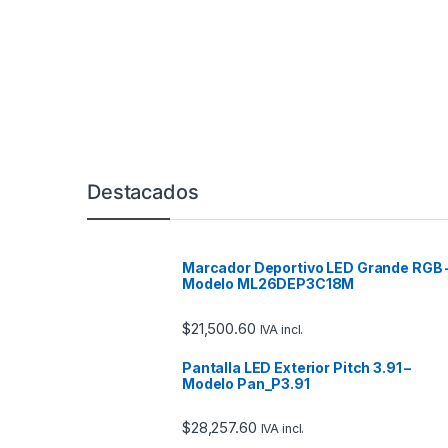
Marcas De Carrusel
Destacados
Marcador Deportivo LED Grande RGB 
Modelo ML26DEP3C18M
$
21,500.60
IVA incl.
Pantalla LED Exterior Pitch 3.91 –
Modelo Pan_P3.91
$
28,257.60
IVA incl.