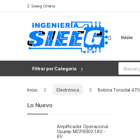
Saltar a la navegación
Saltar al contenido
Sieeg Online
Inicio
Búsqueda
Filtrar por Categoría
Inicio
Electrónica
Bobina Toroidal 47
Lo Nuevo
Amplificador Operacional
Opamp MCP6002 1.8V -
6V