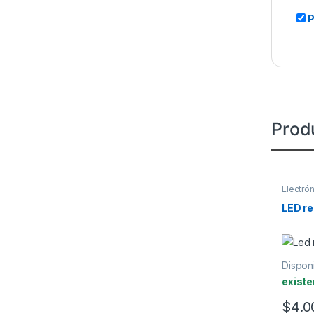
P
Prod
Electró
LED re
Disponi
existe
$
4.0