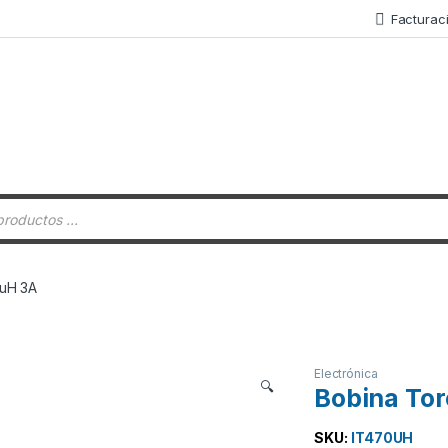
Facturac
 de productos
0uH 3A
Electrónica
🔍
Bobina Tor
SKU:
IT470UH