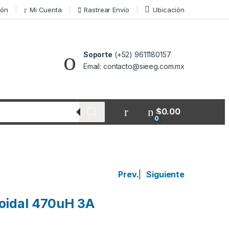
ión
Mi Cuenta
Rastrear Envío
Ubicación
Soporte
(+52) 9611180157
Email: contacto@sieeg.com.mx
$
0.00
0
Prev.
|
Siguiente
oidal 470uH 3A