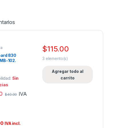
tarios
$
115.00
ca
oard 830
3
elemento(s)
 MB-102.
Agregar todo al
carrito
ilidad:
Sin
cias
0
IVA
$
40.00
00
IVA incl.