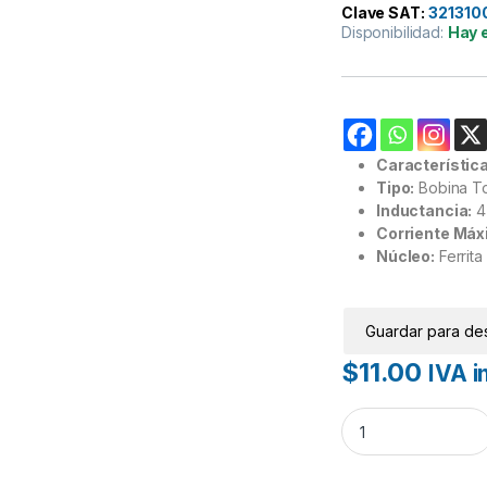
Clave SAT:
321310
Disponibilidad:
Hay 
Característic
Tipo:
Bobina To
Inductancia:
4
Corriente Máx
Núcleo:
Ferrita
Guardar para de
$
11.00
IVA i
Bobina Toroidal 4