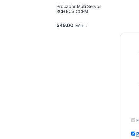
Probador Multi Servos
3CH ECS CCPM
$
49.00
IVA incl.
E
P