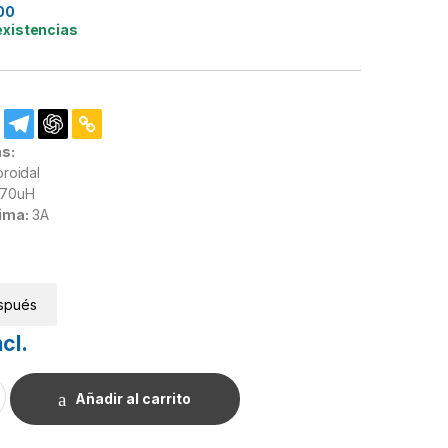
00
existencias
as:
roidal
70uH
ima:
3A
spués
ncl.
70uH 3A cantidad
Añadir al carrito