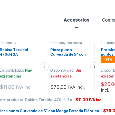
Accesorios
Comen
Electrónica
Cómputo
,
Electrónica
Electróni
Bobina Toroidal
Pinza punta
Protob
470uH 3A
Curveada de 5” con
puntos
Mango Forrado
-
38%
Plástico.
Disponibilidad:
Hay
Disponibilidad:
Sin
Disponib
existencias
existencias
existen
$
25.0
$
11.00
$
79.00
IVA incl.
IVA incl.
incl.
$
11.00
ste producto:
Bobina Toroidal 470uH 3A
-
IVA incl.
$
79.
inza punta Curveada de 5” con Mango Forrado Plástico.
-