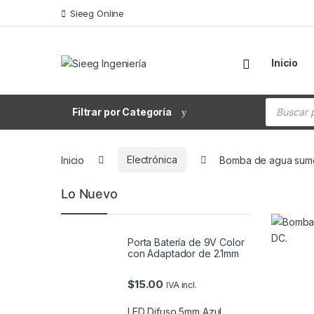
Saltar a la navegación
Saltar al contenido
Sieeg Online
Inicio
Búsqueda
Filtrar por Categoría
Inicio
Electrónica
Bomba de agua sume
Lo Nuevo
Porta Batería de 9V Color
con Adaptador de 2.1mm
$
15.00
IVA incl.
LED Difuso 5mm Azul