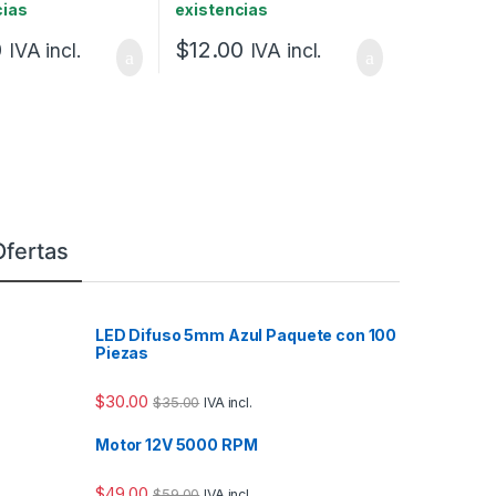
cias
existencias
0
$
12.00
IVA incl.
IVA incl.
Ofertas
LED Difuso 5mm Azul Paquete con 100
Piezas
$
30.00
$
35.00
IVA incl.
Motor 12V 5000 RPM
$
49.00
$
59.00
IVA incl.