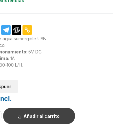
existencias
 agua sumergible USB.
co.
cionamiento:
5V DC.
ima:
1A.
80-100 L/H.
spués
incl.
ergible 80L/H-100L/H DC. cantidad
Añadir al carrito