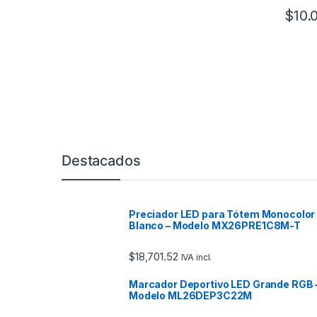
$
10.
Marcas De Carrusel
Destacados
Preciador LED para Tótem Monocolor
Blanco – Modelo MX26PRE1C8M-T
$
18,701.52
IVA incl.
Marcador Deportivo LED Grande RGB 
Modelo ML26DEP3C22M