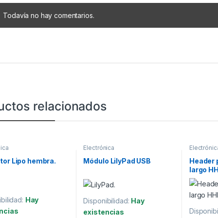
Todavía no hay comentarios.
uctos relacionados
nica
Electrónica
Electrónic
tor Lipo hembra.
Módulo LilyPad USB
Header 
largo H
bilidad:
Hay
Disponibilidad:
Hay
ncias
Disponibi
existencias