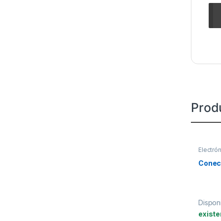
Prod
Electró
Conec
Disponi
existe