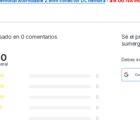
$
9.00
erminal Atornillable 2.1mm conector DC hembra
-
IVA inc
sado en 0 comentarios
Sé el 
sumerg
.0
Debes
i
eral
Co
0
0
0
0
0