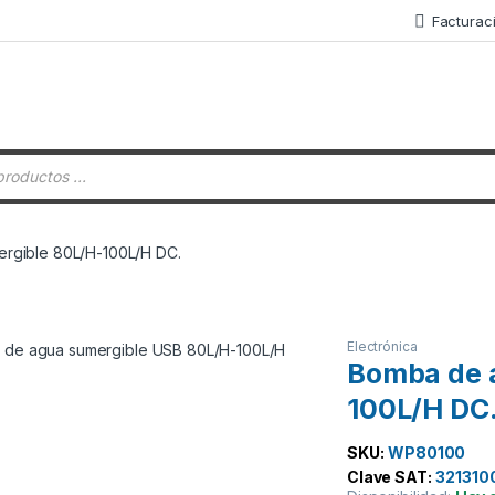
Facturac
 de productos
rgible 80L/H-100L/H DC.
Electrónica
Bomba de 
100L/H DC
SKU:
WP80100
Clave SAT:
321310