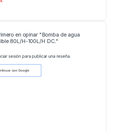
l.
primero en opinar "Bomba de agua
ible 80L/H-100L/H DC."
niciar sesión
para publicar una reseña.
ntinuar con
Google