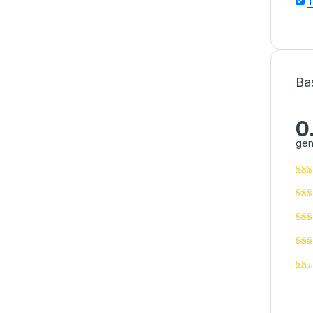
T
Ba
0
gen