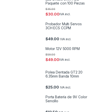
Paquete con 100 Piezas
$
35.00
$
30.00
IVA incl.
Probador Multi Servos
3CH ECS CCPM
$
49.00
IVA incl.
Motor 12V 5000 RPM
$
59.00
$
49.00
IVA incl.
Polea Dentada GT2 20
6.35mm Banda 10mm
$
25.00
IVA incl.
Porta Batería de 9V Color
Sencillo