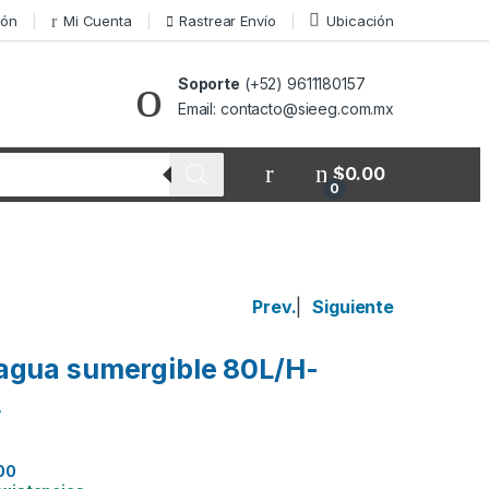
ión
Mi Cuenta
Rastrear Envío
Ubicación
Soporte
(+52) 9611180157
Email: contacto@sieeg.com.mx
$
0.00
0
Prev.
|
Siguiente
agua sumergible 80L/H-
.
00