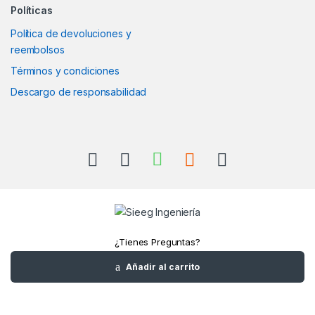
Políticas
Política de devoluciones y
reembolsos
Términos y condiciones
Descargo de responsabilidad
¿Tienes Preguntas?
Llámanos
Añadir al carrito
+52(961)1180157