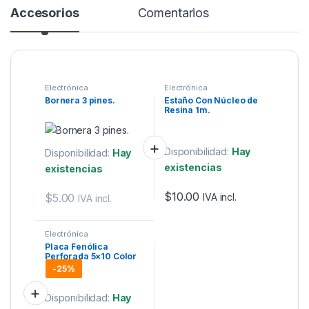
Accesorios
Comentarios
Electrónica
Electrónica
Bornera 3 pines.
Estaño Con Núcleo de
Resina 1m.
Disponibilidad:
Hay
Disponibilidad:
Hay
existencias
existencias
$
10.00
$
5.00
IVA incl.
IVA incl.
Electrónica
Placa Fenólica
Perforada 5×10 Color
1mm Verde.
-
25%
Disponibilidad:
Hay