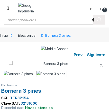
Saltar a la navegación
Saltar al contenido
0
Búsqueda de productos
Inicio
Electrónica
Bornera 3 pines.
Prev.
|
Siguiente
🔍
Electrónica
Bornera 3 pines.
SKU:
TTR3P254
Clave SAT:
32131000
Disponibilidad:
Hay existencias