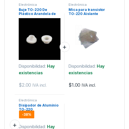
Electrónica
Electrónica
Buje TO-220 De
Mica para transistor
Plástico Arandela de
TO-220 Aislante
Aislamiento Para
térmico.
Transistor.
Disponibilidad:
Hay
Disponibilidad:
Hay
existencias
existencias
$
2.00
$
1.00
IVA incl.
IVA incl.
Electrónica
Disipador de Aluminio
TO-220
-
38%
Disponibilidad:
Hay