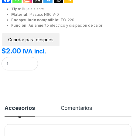
Tipo:
Buje aislante
Material:
Plástico N66 V-0
Encapsulado compatible:
TO-220
Función:
Aislamiento eléctrico y disipación de calor
Guardar para después
$
2.00
IVA incl.
Buje TO-220 De Plástico Arandela de Aislamiento Para Transistor. cant
Accesorios
Comentarios