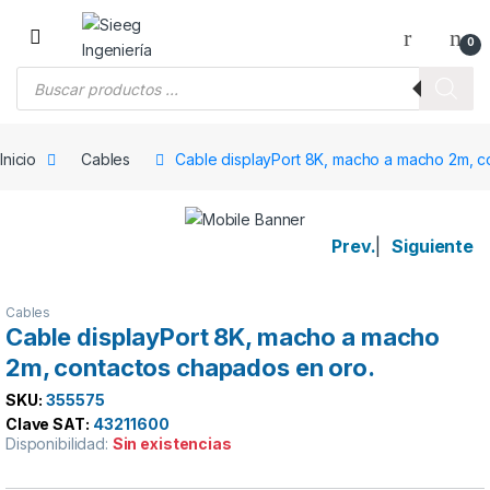
Saltar a la navegación
Saltar al contenido
0
Búsqueda de productos
Inicio
Cables
Cable displayPort 8K, macho a macho 2m, c
Prev.
|
Siguiente
Cables
Cable displayPort 8K, macho a macho
2m, contactos chapados en oro.
SKU:
355575
Clave SAT:
43211600
Disponibilidad:
Sin existencias