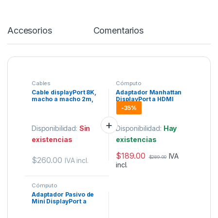
Accesorios
Comentarios
Cables
Cómputo
Cable displayPort 8K,
Adaptador Manhattan
macho a macho 2m,
DisplayPort a HDMI
contactos chapados
Pasivo (DisplayPort
-
35%
en oro.
Macho / HDMI
Hembra).
Disponibilidad:
Sin
Disponibilidad:
Hay
existencias
existencias
$
189.00
IVA
$
289.00
$
260.00
IVA incl.
incl.
Cómputo
Adaptador Pasivo de
Mini DisplayPort a
HDMI