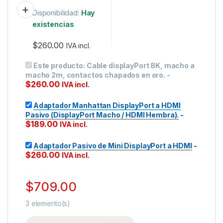
Disponibilidad:
Hay
existencias
$
260.00
IVA incl.
Este producto:
Cable displayPort 8K, macho a
macho 2m, contactos chapados en oro.
-
$
260.00
IVA incl.
Adaptador Manhattan DisplayPort a HDMI
Pasivo (DisplayPort Macho / HDMI Hembra).
-
$
189.00
IVA incl.
Adaptador Pasivo de Mini DisplayPort a HDMI
-
$
260.00
IVA incl.
$
709.00
3
elemento(s)