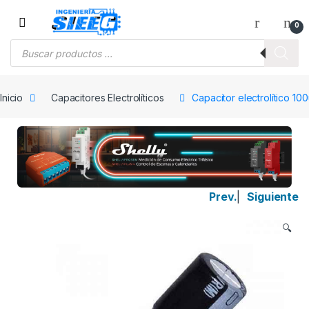
Saltar a la navegación
Saltar al contenido
0
Búsqueda de productos
Inicio
Capacitores Electrolíticos
Capacitor electrolítico 10
Prev.
|
Siguiente
🔍