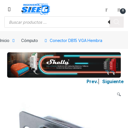
Saltar a la navegación
Saltar al contenido
0
Búsqueda de productos
Inicio
Cómputo
Conector DB15 VGA Hembra
Prev.
|
Siguiente
🔍