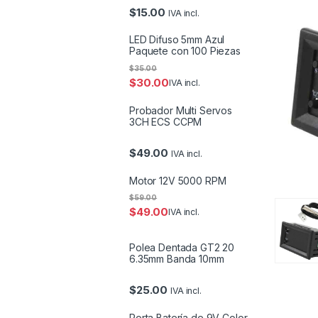
$
15.00
IVA incl.
LED Difuso 5mm Azul
Paquete con 100 Piezas
$
35.00
$
30.00
IVA incl.
Probador Multi Servos
3CH ECS CCPM
$
49.00
IVA incl.
Motor 12V 5000 RPM
$
59.00
$
49.00
IVA incl.
Polea Dentada GT2 20
6.35mm Banda 10mm
$
25.00
IVA incl.
Porta Batería de 9V Color