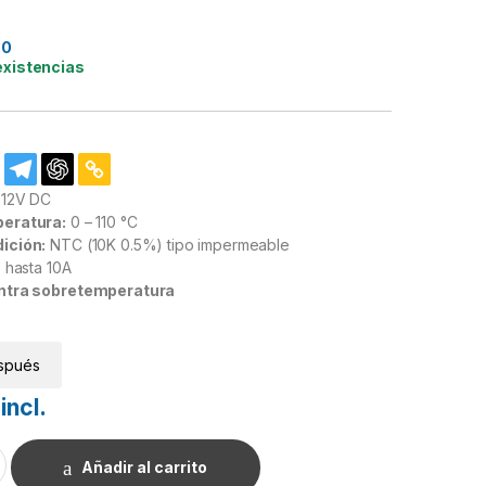
30
existencias
12V DC
eratura:
0 – 110 °C
ición:
NTC (10K 0.5%) tipo impermeable
 hasta 10A
ntra sobretemperatura
spués
incl.
atura W2809 Termostato 12 Vdc + Sensor Ntc cantidad
Añadir al carrito