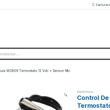
Facturac
 de productos
tura W2809 Termostato 12 Vdc + Sensor Ntc
Electrónica
🔍
Control D
Termostato