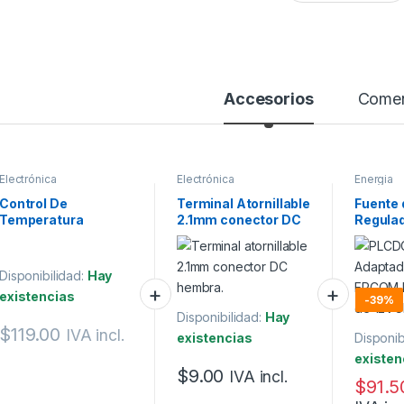
Accesorios
Comen
Electrónica
Electrónica
Energia
Control De
Terminal Atornillable
Fuente 
Temperatura
2.1mm conector DC
Regula
W2809 Termostato
hembra
de par
12 Vdc + Sensor Ntc
POWERL
1A
Disponibilidad:
Hay
existencias
-
39%
Disponibilidad:
Hay
$
119.00
IVA incl.
existencias
Disponib
existen
$
9.00
IVA incl.
$
91.5