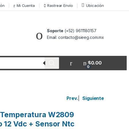
ión
Mi Cuenta
Rastrear Envío
Ubicación
Soporte
(+52) 9611180157
Email: contacto@sieeg.com.mx
$
0.00
0
Prev.
|
Siguiente
e Temperatura W2809
 12 Vdc + Sensor Ntc