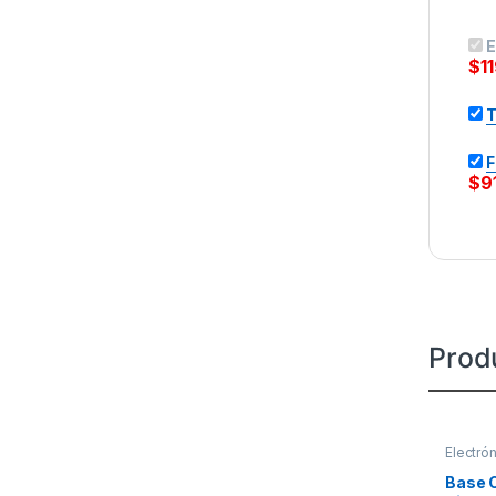
E
$
1
T
F
$
9
Prod
Electró
Base C