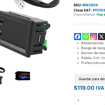
SKU:
MW2809
Clave SAT:
411136
Disponibilidad:
Hay 
Alimentación:
Rango de temp
Sensor de med
Salida:
Relé de
Protección co
Guardar para de
$
119.00
IVA 
Control De Temper