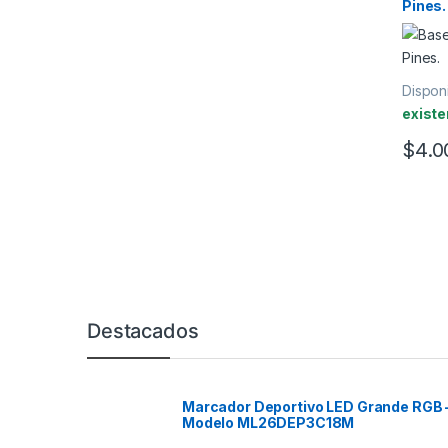
Pines.
Disponi
existe
$
4.0
Marcas De Carrusel
Destacados
Marcador Deportivo LED Grande RGB 
Modelo ML26DEP3C18M