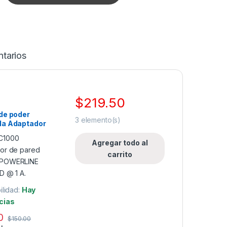
tarios
$
219.50
de poder
3
elemento(s)
da Adaptador
ed EPCOM
INE de 12V
Agregar todo al
carrito
ilidad:
Hay
cias
0
$
150.00