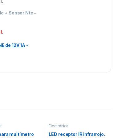
l.
c + Sensor Ntc
-
l.
E de 12V 1A
-
a
Electrónica
para multímetro
LED receptor IR infrarrojo.