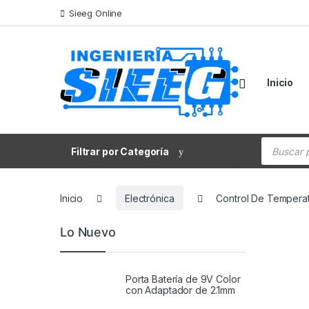
Saltar a la navegación
Saltar al contenido
Sieeg Online
Inicio
Búsqueda
Filtrar por Categoría
Inicio
Electrónica
Control De Tempera
Lo Nuevo
Porta Batería de 9V Color
con Adaptador de 2.1mm