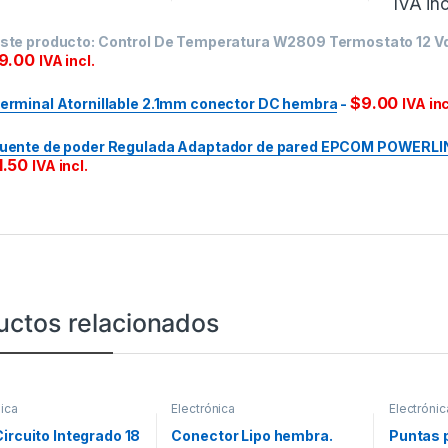
IVA inc
ste producto:
Control De Temperatura W2809 Termostato 12 Vd
19.00
IVA incl.
$
9.00
erminal Atornillable 2.1mm conector DC hembra
-
IVA inc
uente de poder Regulada Adaptador de pared EPCOM POWERLIN
1.50
IVA incl.
uctos relacionados
nica
Electrónica
Electrónic
ircuito Integrado 18
Conector Lipo hembra.
Puntas 