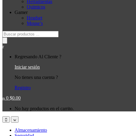
Herramientas
Quimicos
Gamer
Headset
Mouse’s
Búsqueda
de
productos
Regresando Al Cliente ?
Iniciar sesión
No tienes una cuenta ?
Registro
0
$
0.00
No hay productos en el carrito.
Almacenamiento
Seguridad