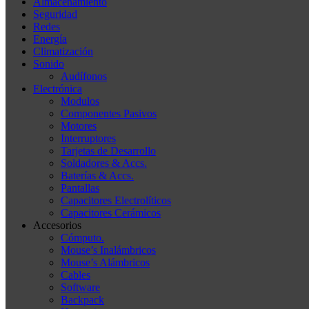
Almacenamiento
Seguridad
Redes
Energía
Climatización
Sonido
Audífonos
Electrónica
Modulos
Componentes Pasivos
Motores
Interruptores
Tarjetas de Desarrollo
Soldadores & Accs.
Baterías & Accs.
Pantallas
Capacitores Electrolíticos
Capacitores Cerámicos
Accesorios
Cómputo.
Mouse’s Inalámbricos
Mouse’s Alámbricos
Cables
Software
Backpack