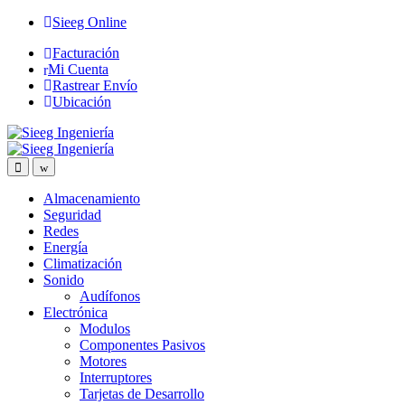
Saltar
Saltar
Sieeg Online
a
al
Facturación
la
contenido
Mi Cuenta
navegación
Rastrear Envío
Ubicación
Almacenamiento
Seguridad
Redes
Energía
Climatización
Sonido
Audífonos
Electrónica
Modulos
Componentes Pasivos
Motores
Interruptores
Tarjetas de Desarrollo