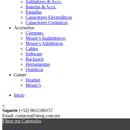
Soldadores & Accs.
Baterías & Accs.
Pantallas
Capacitores Electrolíticos
Capacitores Cerámicos
Accesorios
Cómputo.
Mouse’s Inalámbricos
Mouse’s Alámbricos
Cables
Software
Backpack
Herramientas
Quimicos
Gamer
Headset
Mouse’s
Inicio
Soporte
(+52) 9611180157
Email: contacto@sieeg.com.mx
Filtrar por Categoría