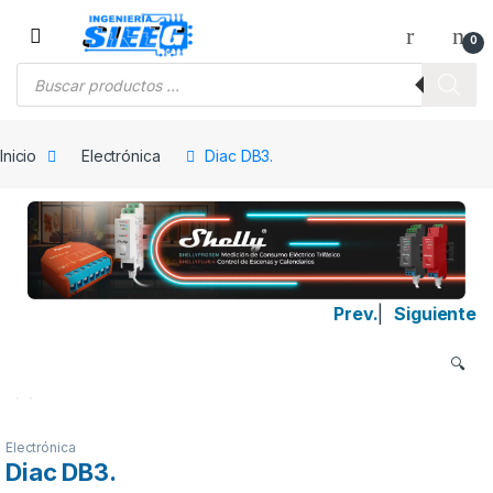
Saltar a la navegación
Saltar al contenido
0
Búsqueda de productos
Inicio
Electrónica
Diac DB3.
Prev.
|
Siguiente
🔍
Electrónica
Diac DB3.