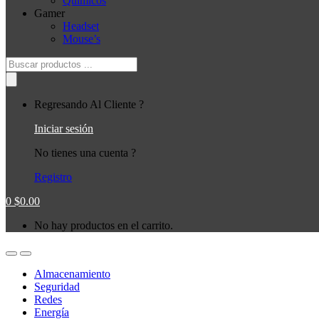
Quimicos
Gamer
Headset
Mouse’s
Búsqueda
de
productos
Regresando Al Cliente ?
Iniciar sesión
No tienes una cuenta ?
Registro
0
$
0.00
No hay productos en el carrito.
Almacenamiento
Seguridad
Redes
Energía