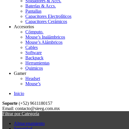
Soldadores & Accs.
Baterías & Accs.
Pantallas
Capacitores Electrolíticos
Capacitores Cerámicos
Accesorios
Cómputo.
Mouse’s Inalámbricos
Mouse’s Alámbricos
Cables
Software
Backpack
Herramientas
Quimicos
Gamer
Headset
Mouse’s
Inicio
Soporte
(+52) 9611180157
Email: contacto@sieeg.com.mx
Filtrar por Categoría
Almacenamiento
Seguridad