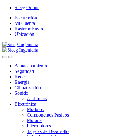
Saltar
Saltar
Sieeg Online
a
al
Facturación
la
contenido
Mi Cuenta
navegación
Rastrear Envío
Ubicación
Almacenamiento
Seguridad
Redes
Energía
Climatización
Sonido
Audífonos
Electrónica
Modulos
Componentes Pasivos
Motores
Interruptores
Tarjetas de Desarrollo