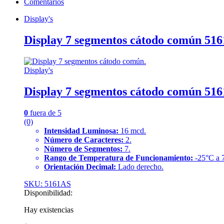
Comentarios
5161AS
cantidad
Display's
Display 7 segmentos cátodo común 51
Display's
Display 7 segmentos cátodo común 51
0
fuera de 5
(0)
Intensidad Luminosa:
16 mcd.
Número de Caracteres:
2.
Número de Segmentos:
7.
Rango de Temperatura de Funcionamiento:
-25°C a 
Orientación Decimal:
Lado derecho.
SKU: 5161AS
Disponibilidad:
Hay existencias