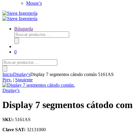
Mouse’s
Búsqueda
Búsqueda
de
productos
0
Búsqueda
de
productos
Inicio
Display's
Display 7 segmentos cátodo común 5161AS
Prev.
|
Siguiente
Display's
Display 7 segmentos cátodo co
SKU:
5161AS
Clave SAT:
32131000