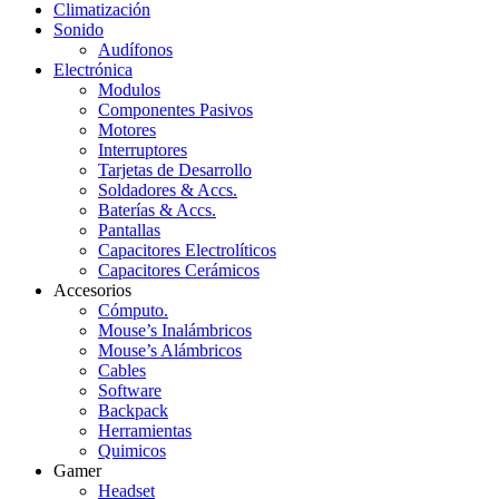
Climatización
Sonido
Audífonos
Electrónica
Modulos
Componentes Pasivos
Motores
Interruptores
Tarjetas de Desarrollo
Soldadores & Accs.
Baterías & Accs.
Pantallas
Capacitores Electrolíticos
Capacitores Cerámicos
Accesorios
Cómputo.
Mouse’s Inalámbricos
Mouse’s Alámbricos
Cables
Software
Backpack
Herramientas
Quimicos
Gamer
Headset