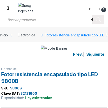
Saltar a la navegación
Saltar al contenido
0
Búsqueda de productos
Inicio
Electrónica
Fotorresistencia encapsulado tipo LED 
Prev.
|
Siguiente
Electrónica
Fotorresistencia encapsulado tipo LED
5800B
SKU:
5800B
Clave SAT:
32121600
Disponibilidad:
Hay existencias