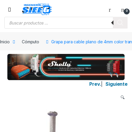
Saltar a la navegación
Saltar al contenido
0
Búsqueda de productos
Inicio
Cómputo
Grapa para cable plano de 4mm color tra
Prev.
|
Siguiente
🔍