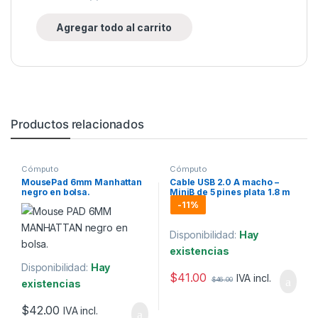
Agregar todo al carrito
Productos relacionados
Cómputo
Cómputo
MousePad 6mm Manhattan
Cable USB 2.0 A macho –
negro en bolsa.
MiniB de 5 pines plata 1.8 m
Manhattan
-
11%
Disponibilidad:
Hay
existencias
Disponibilidad:
Hay
$
41.00
IVA incl.
$
46.00
existencias
$
42.00
IVA incl.