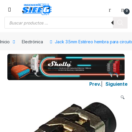
Saltar a la navegación
Saltar al contenido
0
Búsqueda de productos
Inicio
Electrónica
Jack 3.5mm Estéreo hembra para circuit
Prev.
|
Siguiente
🔍