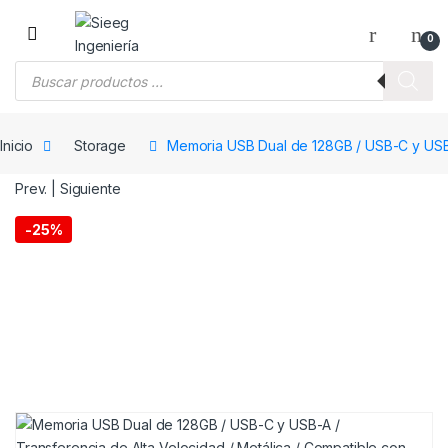
Saltar a la navegación
Saltar al contenido
0
Búsqueda de productos
Inicio
Storage
Memoria USB Dual de 128GB / USB-C y USB-
Prev.
|
Siguiente
-
25%