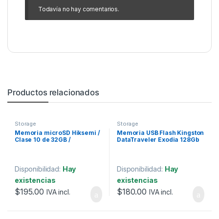
Todavía no hay comentarios.
Productos relacionados
Storage
Storage
Memoria microSD Hiksemi /
Memoria USB Flash Kingston
Clase 10 de 32GB /
DataTraveler Exodia 128Gb
Especializada Para
USB 3.2
Videovigilancia (Uso 24/7)
NeoPlus
Disponibilidad:
Hay
Disponibilidad:
Hay
existencias
existencias
$
195.00
$
180.00
IVA incl.
IVA incl.