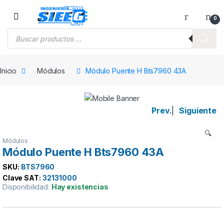
Saltar a la navegación
Saltar al contenido
0
Búsqueda de productos
Inicio
Módulos
Módulo Puente H Bts7960 43A
Prev.
|
Siguiente
🔍
Módulos
Módulo Puente H Bts7960 43A
SKU:
BTS7960
Clave SAT:
32131000
Disponibilidad:
Hay existencias