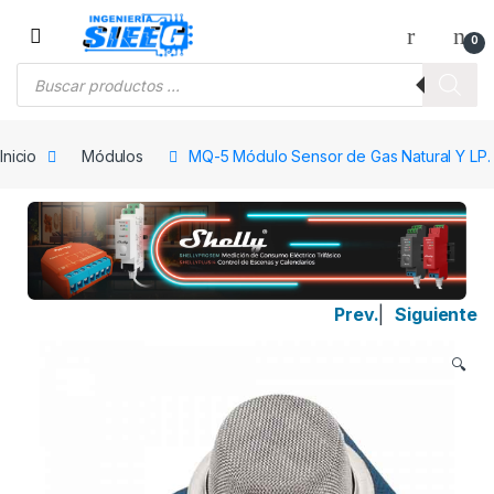
Saltar a la navegación
Saltar al contenido
0
Búsqueda de productos
Inicio
Módulos
MQ-5 Módulo Sensor de Gas Natural Y LP.
Prev.
|
Siguiente
🔍