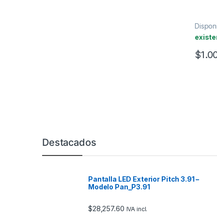
Disponi
existe
$
1.0
Marcas De Carrusel
Destacados
Pantalla LED Exterior Pitch 3.91 –
Modelo Pan_P3.91
$
28,257.60
IVA incl.