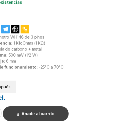
existencias
etro WH148 de 3 pines
tencia:
1 KiloOhms (1 KΩ)
ula de carbono + metal
ima:
500 mW (1/2 W)
je:
6 mm
e funcionamiento:
-25°C a 70°C
spués
cl.
1/2W. WH148 cantidad
Añadir al carrito