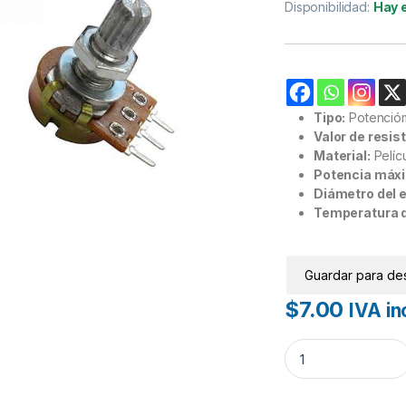
Disponibilidad:
Hay 
Tipo:
Potencióm
Valor de resis
Material:
Pelíc
Potencia máx
Diámetro del e
Temperatura d
Guardar para de
$
7.00
IVA in
Potenciómetro 1K 