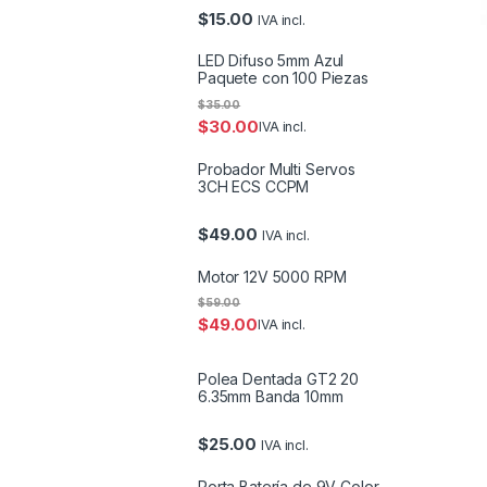
$
15.00
IVA incl.
LED Difuso 5mm Azul
Paquete con 100 Piezas
$
35.00
$
30.00
IVA incl.
Probador Multi Servos
3CH ECS CCPM
$
49.00
IVA incl.
Motor 12V 5000 RPM
$
59.00
$
49.00
IVA incl.
Polea Dentada GT2 20
6.35mm Banda 10mm
$
25.00
IVA incl.
Porta Batería de 9V Color