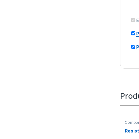
E
P
P
Prod
Compon
Resist