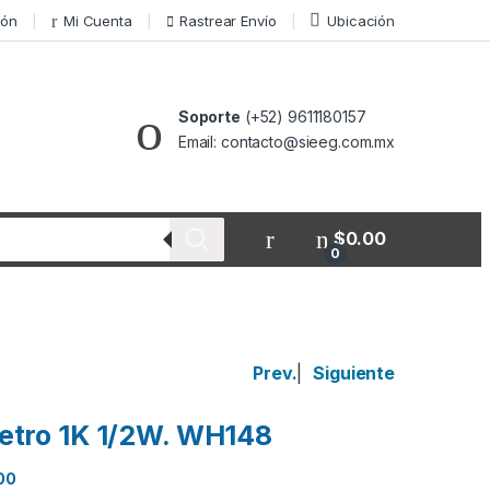
ión
Mi Cuenta
Rastrear Envío
Ubicación
Soporte
(+52) 9611180157
Email: contacto@sieeg.com.mx
$
0.00
0
Prev.
|
Siguiente
etro 1K 1/2W. WH148
00