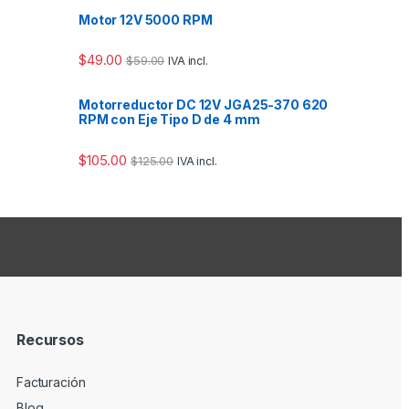
Motor 12V 5000 RPM
$
49.00
$
59.00
IVA incl.
Motorreductor DC 12V JGA25-370 620
RPM con Eje Tipo D de 4 mm
$
105.00
$
125.00
IVA incl.
Recursos
Facturación
Blog