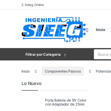
Saltar a la navegación
Saltar al contenido
Sieeg Online
Inicio
Búsqueda
Filtrar por Categoría
Inicio
Componentes Pasivos
Potenció
Lo Nuevo
Porta Batería de 9V Color
con Adaptador de 2.1mm