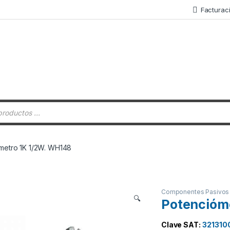
Facturac
 de productos
metro 1K 1/2W. WH148
Componentes Pasivos
🔍
Potencióm
Clave SAT:
321310