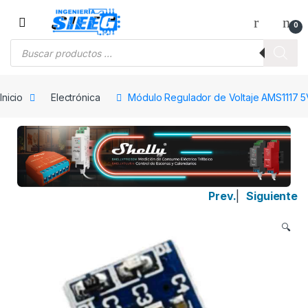
Saltar a la navegación
Saltar al contenido
0
Búsqueda de productos
Inicio
Electrónica
Módulo Regulador de Voltaje AMS1117 5
Prev.
|
Siguiente
🔍