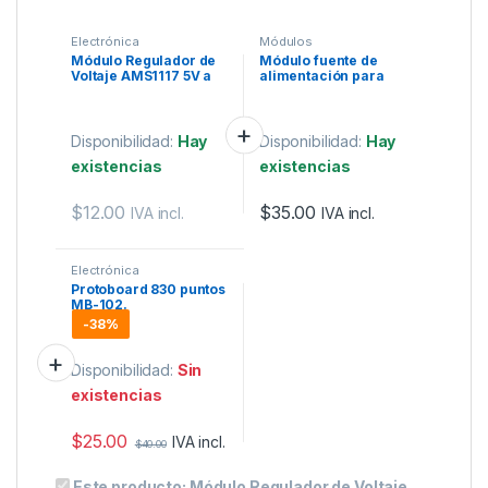
Electrónica
Módulos
Módulo Regulador de
Módulo fuente de
Voltaje AMS1117 5V a
alimentación para
3.3V
ProtoBoard 3.3V -5V
700mA
Disponibilidad:
Hay
Disponibilidad:
Hay
existencias
existencias
$
12.00
$
35.00
IVA incl.
IVA incl.
Electrónica
Protoboard 830 puntos
MB-102.
-
38%
Disponibilidad:
Sin
existencias
$
25.00
IVA incl.
$
40.00
Este producto:
Módulo Regulador de Voltaje