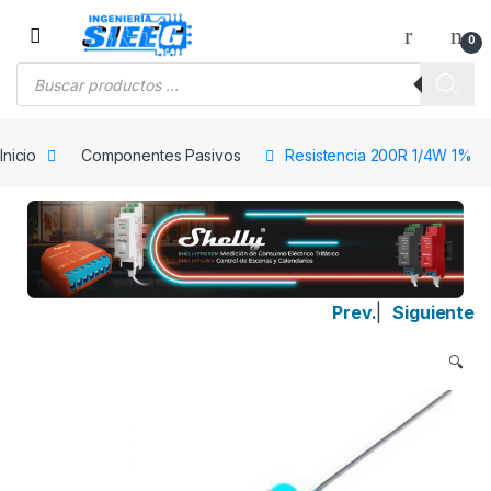
Saltar a la navegación
Saltar al contenido
0
Búsqueda de productos
Inicio
Componentes Pasivos
Resistencia 200R 1/4W 1%
Prev.
|
Siguiente
🔍