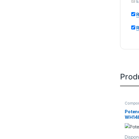
E
R
R
Prod
Compon
Potenc
WH14
Disponi