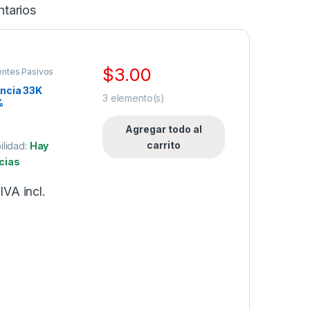
tarios
$
3.00
ntes Pasivos
ncia 33K
3
elemento(s)
%
Agregar todo al
carrito
ilidad:
Hay
cias
IVA incl.