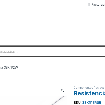
Facturac
 de productos
ia 33K 1/2W.
Componentes Pasivos
🔍
Resistenci
SKU:
33K1PER05