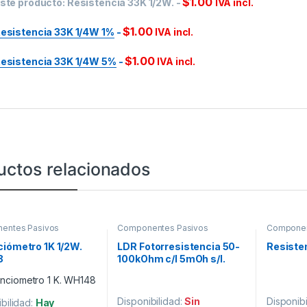
$
1.00
ste producto:
Resistencia 33K 1/2W.
-
IVA incl.
$
1.00
esistencia 33K 1/4W 1%
-
IVA incl.
$
1.00
esistencia 33K 1/4W 5%
-
IVA incl.
uctos relacionados
entes Pasivos
Componentes Pasivos
Componen
iómetro 1K 1/2W.
LDR Fotorresistencia 50-
Resiste
8
100kOhm c/l 5mOh s/l.
Disponibilidad:
Sin
Disponibi
bilidad:
Hay