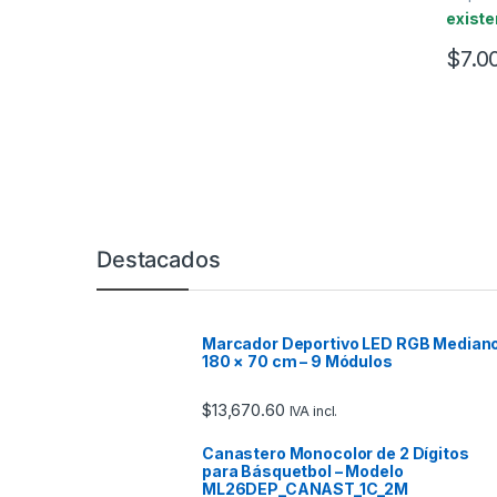
existe
$
7.0
Marcas De Carrusel
Destacados
Marcador Deportivo LED RGB Median
180 × 70 cm – 9 Módulos
$
13,670.60
IVA incl.
Canastero Monocolor de 2 Dígitos
para Básquetbol – Modelo
ML26DEP_CANAST_1C_2M