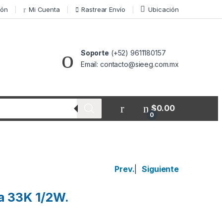
ión
Mi Cuenta
Rastrear Envío
Ubicación
Soporte
(+52) 9611180157
Email: contacto@sieeg.com.mx
$
0.00
0
Prev.
|
Siguiente
a 33K 1/2W.