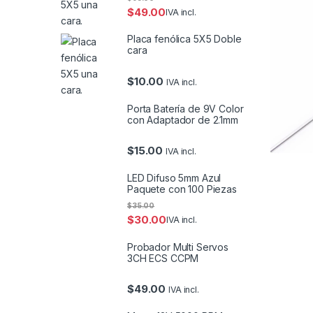
$
49.00
IVA incl.
Placa fenólica 5X5 Doble
cara
$
10.00
IVA incl.
Porta Batería de 9V Color
con Adaptador de 2.1mm
$
15.00
IVA incl.
LED Difuso 5mm Azul
Paquete con 100 Piezas
$
35.00
$
30.00
IVA incl.
Probador Multi Servos
3CH ECS CCPM
$
49.00
IVA incl.