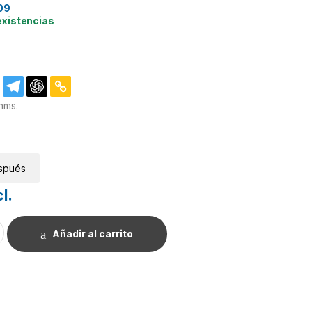
09
existencias
hms.
spués
l.
2W. cantidad
Añadir al carrito