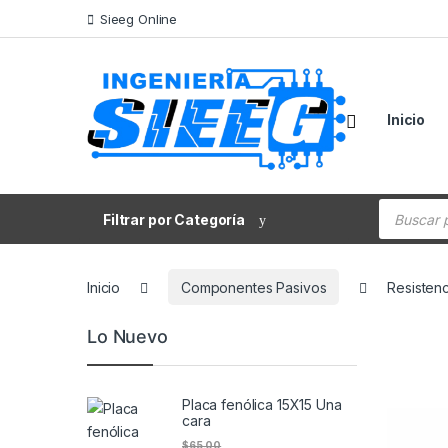
Saltar a la navegación
Saltar al contenido
Sieeg Online
Inicio
Búsqueda
Filtrar por Categoría
Inicio
Componentes Pasivos
Resistenc
Lo Nuevo
Placa fenólica 15X15 Una
cara
$
65.00