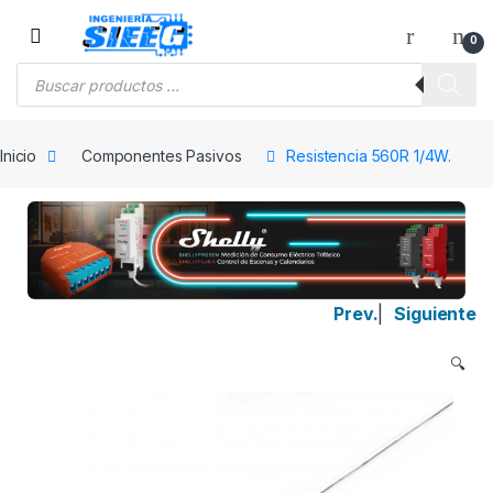
Saltar a la navegación
Saltar al contenido
0
Búsqueda de productos
Inicio
Componentes Pasivos
Resistencia 560R 1/4W.
Prev.
|
Siguiente
🔍