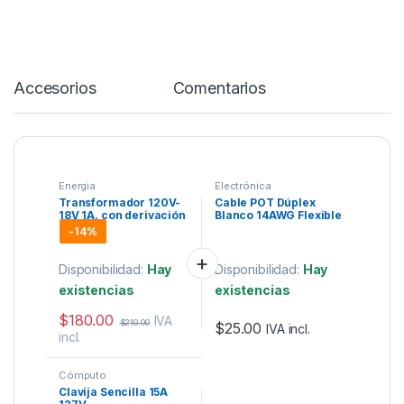
Accesorios
Comentarios
Energia
Electrónica
Transformador 120V-
Cable POT Dúplex
18V 1A. con derivación
Blanco 14AWG Flexible
central.
300V
-
14%
Disponibilidad:
Hay
Disponibilidad:
Hay
existencias
existencias
$
180.00
IVA
$
210.00
$
25.00
IVA incl.
incl.
Cómputo
Clavija Sencilla 15A