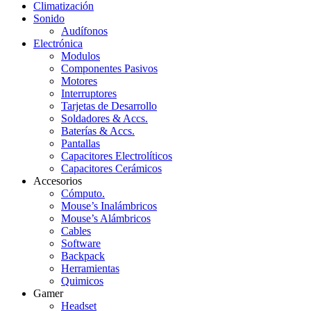
Climatización
Sonido
Audífonos
Electrónica
Modulos
Componentes Pasivos
Motores
Interruptores
Tarjetas de Desarrollo
Soldadores & Accs.
Baterías & Accs.
Pantallas
Capacitores Electrolíticos
Capacitores Cerámicos
Accesorios
Cómputo.
Mouse’s Inalámbricos
Mouse’s Alámbricos
Cables
Software
Backpack
Herramientas
Quimicos
Gamer
Headset