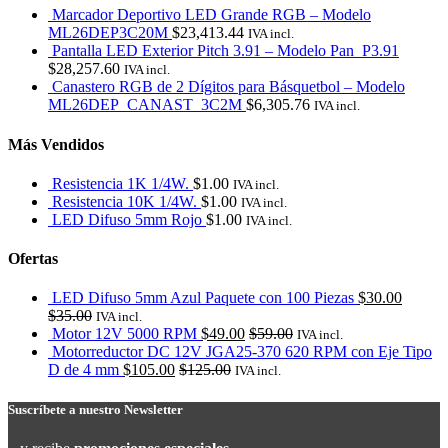
Marcador Deportivo LED Grande RGB – Modelo
ML26DEP3C20M
$
23,413.44
IVA incl.
Pantalla LED Exterior Pitch 3.91 – Modelo Pan_P3.91
$
28,257.60
IVA incl.
Canastero RGB de 2 Dígitos para Básquetbol – Modelo
ML26DEP_CANAST_3C2M
$
6,305.76
IVA incl.
Más Vendidos
Resistencia 1K 1/4W.
$
1.00
IVA incl.
Resistencia 10K 1/4W.
$
1.00
IVA incl.
LED Difuso 5mm Rojo
$
1.00
IVA incl.
Ofertas
LED Difuso 5mm Azul Paquete con 100 Piezas
$
30.00
$
35.00
IVA incl.
Motor 12V 5000 RPM
$
49.00
$
59.00
IVA incl.
Motorreductor DC 12V JGA25-370 620 RPM con Eje Tipo
D de 4 mm
$
105.00
$
125.00
IVA incl.
Suscríbete a nuestro Newsletter