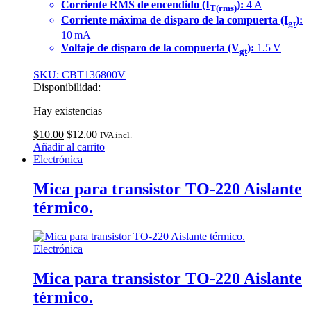
Corriente RMS de encendido (I
):
4 A
T(rms)
Corriente máxima de disparo de la compuerta (I
):
gt
10 mA
Voltaje de disparo de la compuerta (V
):
1.5 V
gt
SKU: CBT136800V
Disponibilidad:
Hay existencias
$
10.00
$
12.00
IVA incl.
Añadir al carrito
Electrónica
Mica para transistor TO-220 Aislante
térmico.
Electrónica
Mica para transistor TO-220 Aislante
térmico.