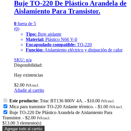
Buje TO-220 De Plástico Arandela de
Aislamiento Para Transistor.
0
fuera de 5
(0)
Tipo:
Buje aislante
Material:
Plástico N66 V-0
Encapsulado compatible:
TO-220
Función:
Aislamiento eléctrico y disipación de calor
SKU: n/a
Disponibilidad:
Hay existencias
$
2.00
IVA incl.
Añadir al carrito
Este producto:
Triac BT136 800V 4A.
-
$
10.00
IVA incl.
Mica para transistor TO-220 Aislante térmico.
-
$
1.00
IVA incl.
Buje TO-220 De Plástico Arandela de Aislamiento Para
Transistor.
-
$
2.00
IVA incl.
$
13.00
3
elemento(s)
Agregar todo al carrito