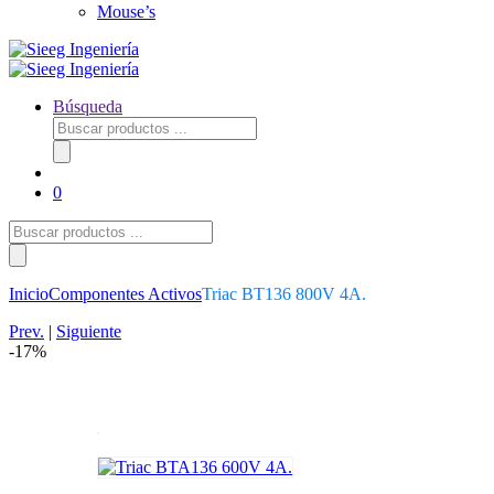
Mouse’s
Búsqueda
Búsqueda
de
productos
0
Búsqueda
de
productos
Inicio
Componentes Activos
Triac BT136 800V 4A.
Prev.
|
Siguiente
-
17%