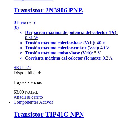
Transistor 2N3906 PNP.
0
fuera de 5
(0)
Disipación máxima de potencia del colector (Pc):
0.31 W
Tensión máxima colector-base (Vcb):
40 V
Tensión máxima colector-emisor (Vce):
40 V
Tensión máxima emisor-base (Veb):
5 V
Corriente máxima del colector (Ic max):
0.2 A
SKU: n/a
Disponibilidad:
Hay existencias
$
3.00
IVA incl.
Añadir al carrito
Componentes Activos
Transistor TIP41C NPN