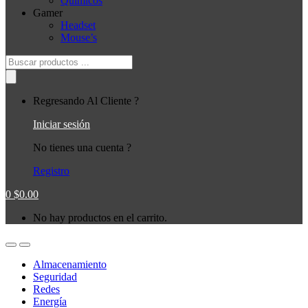
Quimicos
Gamer
Headset
Mouse’s
Búsqueda
de
productos
Regresando Al Cliente ?
Iniciar sesión
No tienes una cuenta ?
Registro
0
$
0.00
No hay productos en el carrito.
Almacenamiento
Seguridad
Redes
Energía