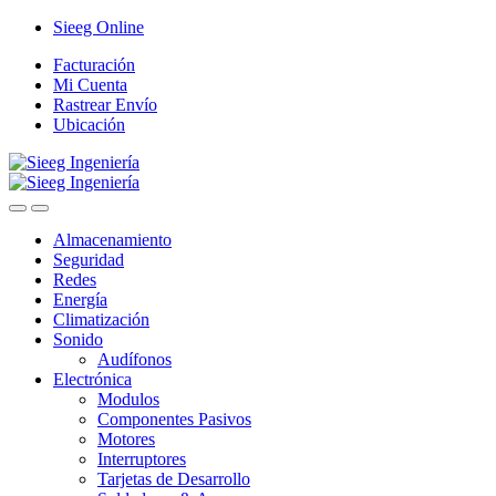
Saltar
Saltar
Sieeg Online
a
al
Facturación
la
contenido
Mi Cuenta
navegación
Rastrear Envío
Ubicación
Almacenamiento
Seguridad
Redes
Energía
Climatización
Sonido
Audífonos
Electrónica
Modulos
Componentes Pasivos
Motores
Interruptores
Tarjetas de Desarrollo