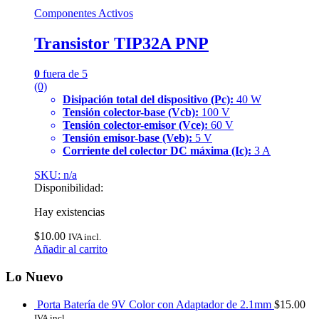
Componentes Activos
Transistor TIP32A PNP
0
fuera de 5
(0)
Disipación total del dispositivo (Pc):
40 W
Tensión colector-base (Vcb):
100 V
Tensión colector-emisor (Vce):
60 V
Tensión emisor-base (Veb):
5 V
Corriente del colector DC máxima (Ic):
3 A
SKU: n/a
Disponibilidad:
Hay existencias
$
10.00
IVA incl.
Añadir al carrito
Lo Nuevo
Porta Batería de 9V Color con Adaptador de 2.1mm
$
15.00
IVA incl.