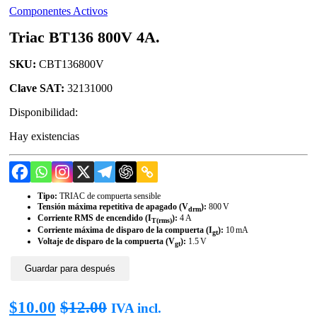
Componentes Activos
Triac BT136 800V 4A.
SKU:
CBT136800V
Clave SAT:
32131000
Disponibilidad:
Hay existencias
Tipo:
TRIAC de compuerta sensible
Tensión máxima repetitiva de apagado (V
):
800 V
drm
Corriente RMS de encendido (I
):
4 A
T(rms)
Corriente máxima de disparo de la compuerta (I
):
10 mA
gt
Voltaje de disparo de la compuerta (V
):
1.5 V
gt
Guardar para después
$
10.00
$
12.00
IVA incl.