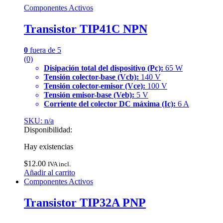
Componentes Activos
Transistor TIP41C NPN
0
fuera de 5
(0)
Disipación total del dispositivo (Pc):
65 W
Tensión colector-base (Vcb):
140 V
Tensión colector-emisor (Vce):
100 V
Tensión emisor-base (Veb):
5 V
Corriente del colector DC máxima (Ic):
6 A
SKU: n/a
Disponibilidad:
Hay existencias
$
12.00
IVA incl.
Añadir al carrito
Componentes Activos
Transistor TIP32A PNP