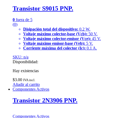
Transistor S9015 PNP.
0
fuera de 5
(0)
Disipación total del dispositivo:
0.2 W.
Voltaje máximo colector-base (Vcb):
50 V.
Voltaje máximo colector-emisor (Vce):
45 V.
Voltaje máximo emisor-base (Veb):
5 V.
Corriente máxima del colector (Ic):
0.1 A.
SKU: n/a
Disponibilidad:
Hay existencias
$
3.00
IVA incl.
Añadir al carrito
Componentes Activos
Transistor 2N3906 PNP.
Componentes Activos