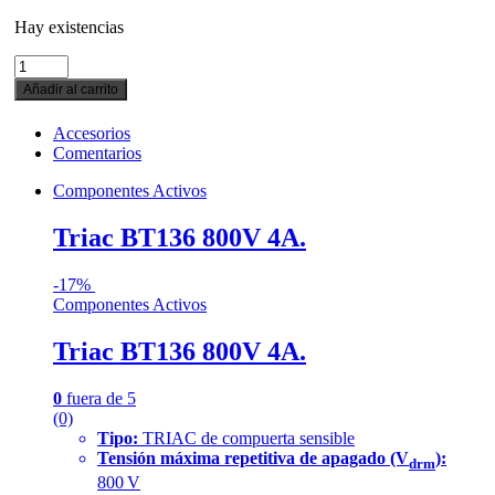
Hay existencias
Triac
BT136
Añadir al carrito
800V
4A.
cantidad
Accesorios
Comentarios
Componentes Activos
Triac BT136 800V 4A.
-
17%
Componentes Activos
Triac BT136 800V 4A.
0
fuera de 5
(0)
Tipo:
TRIAC de compuerta sensible
Tensión máxima repetitiva de apagado (V
):
drm
800 V