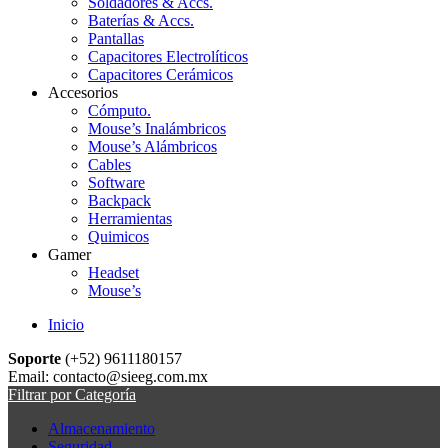
Soldadores & Accs.
Baterías & Accs.
Pantallas
Capacitores Electrolíticos
Capacitores Cerámicos
Accesorios
Cómputo.
Mouse’s Inalámbricos
Mouse’s Alámbricos
Cables
Software
Backpack
Herramientas
Quimicos
Gamer
Headset
Mouse’s
Inicio
Soporte
(+52) 9611180157
Email: contacto@sieeg.com.mx
Filtrar por Categoría
Almacenamiento
Seguridad