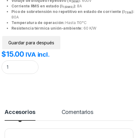
Voltaje de bloqueo repetitivo (V
):
600V
DRM
Corriente RMS en estado (I
):
8A
T(RMS)
Pico de sobretensión no repetitivo en estado de corriente (I
):
TSM
80A
Temperatura de operación:
Hasta 110°C
Resistencia térmica unión-ambiente:
60 K/W
Guardar para después
$
15.00
IVA incl.
TRIAC BTA08-600B cantidad
Accesorios
Comentarios