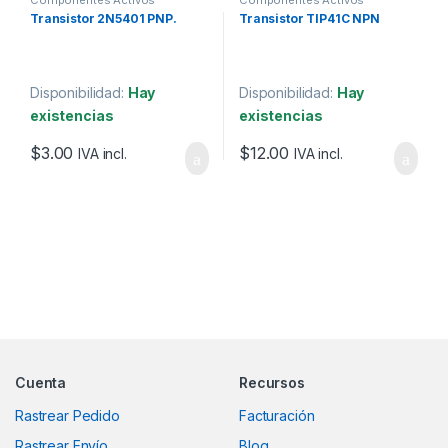
Componentes Activos
Componentes Activos
Transistor 2N5401 PNP.
Transistor TIP41C NPN
Disponibilidad:
Hay
Disponibilidad:
Hay
existencias
existencias
$
3.00
$
12.00
IVA incl.
IVA incl.
Marcas De Carrusel
Cuenta
Recursos
Rastrear Pedido
Facturación
Rastrear Envío
Blog