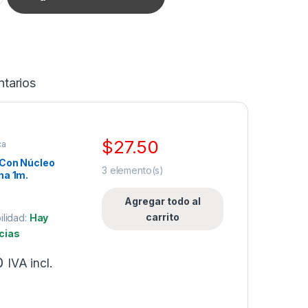
tarios
$
27.50
ca
 Con Núcleo
3
elemento(s)
na 1m.
Agregar todo al
carrito
ilidad:
Hay
cias
0
IVA incl.