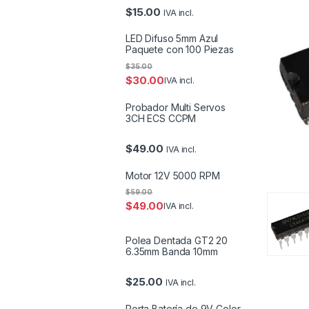
$
15.00
IVA incl.
LED Difuso 5mm Azul
Paquete con 100 Piezas
$
35.00
$
30.00
IVA incl.
Probador Multi Servos
3CH ECS CCPM
$
49.00
IVA incl.
Motor 12V 5000 RPM
$
59.00
$
49.00
IVA incl.
Polea Dentada GT2 20
6.35mm Banda 10mm
$
25.00
IVA incl.
Porta Batería de 9V Color