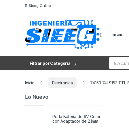
Saltar a la navegación
Saltar al contenido
Sieeg Online
Inicio
Búsqueda
Filtrar por Categoría
Inicio
Electrónica
74153 74LS153 TTL Se
Lo Nuevo
Porta Batería de 9V Color
con Adaptador de 2.1mm