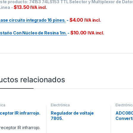
ste producto:
74153 74LS153 TTL Selector y Multiplexor de Dato
$
13.50
 Línea
-
IVA incl.
$
4.00
ase circuito integrado 16 pines.
-
IVA incl.
$
10.00
staño Con Núcleo de Resina 1m.
-
IVA incl.
uctos relacionados
nica
Electrónica
Electrónic
ceptor IR infrarrojo.
Regulador de voltaje
ADC08
7805.
Convert
digital.