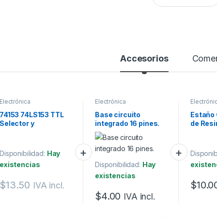
Accesorios
Comen
Electrónica
Electrónica
Electróni
74153 74LS153 TTL
Base circuito
Estaño
Selector y
integrado 16 pines.
de Resi
Multiplexor de Datos
Dual de Cuatro a 1
Línea
Disponibilidad:
Hay
Disponib
existencias
Disponibilidad:
Hay
existen
existencias
$
13.50
$
10.0
IVA incl.
$
4.00
IVA incl.