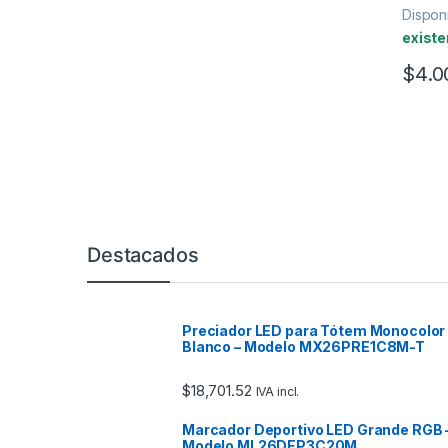
Disponi
existe
$
4.0
Marcas De Carrusel
Destacados
Preciador LED para Tótem Monocolor
Blanco – Modelo MX26PRE1C8M-T
$
18,701.52
IVA incl.
Marcador Deportivo LED Grande RGB 
Modelo ML26DEP3C20M