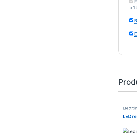
E
a 1
B
E
Prod
Electró
LED re