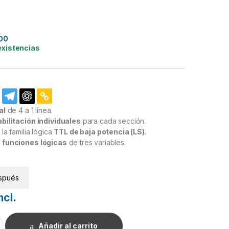
00
existencias
al
de 4 a 1 línea.
bilitación individuales
para cada sección.
la familia lógica
TTL de baja potencia (LS)
.
 funciones lógicas
de tres variables.
spués
ncl.
Selector y Multiplexor de Datos Dual de Cuatro a 1 Línea cantid
Añadir al carrito