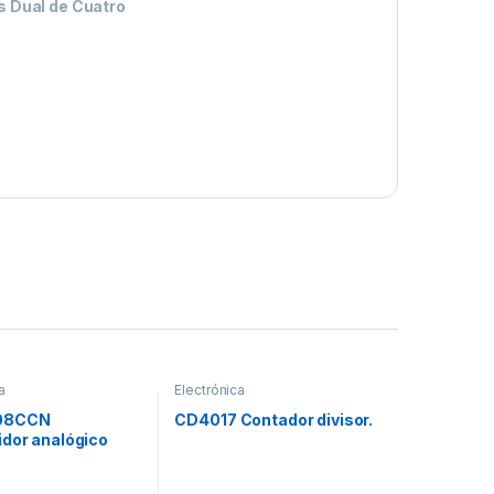
s Dual de Cuatro
a
Electrónica
08CCN
CD4017 Contador divisor.
idor analógico