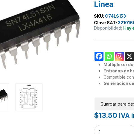
Línea
SKU:
C74LS153
Clave SAT:
321016
Disponibilidad:
Hay 
Multiplexor du
Entradas de ha
Compatible con 
Generación de
Guardar para de
$
13.50
IVA i
74153 74LS153 TTL 