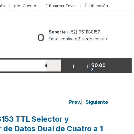
ión
Mi Cuenta
Rastrear Envío
Ubicación
Soporte
(+52) 9611180157
Email: contacto@sieeg.com.mx
$
0.00
0
Prev.
|
Siguiente
153 TTL Selector y
r de Datos Dual de Cuatro a 1