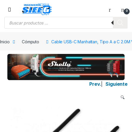
Saltar a la navegación
Saltar al contenido
0
Búsqueda de productos
Inicio
Cómputo
Cable USB-C Manhattan, Tipo A a C 2.0M V
Prev.
|
Siguiente
🔍