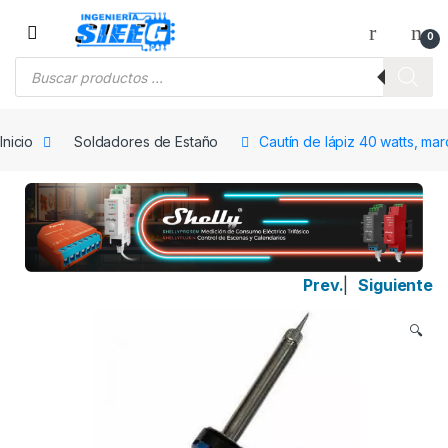
Saltar a la navegación
Saltar al contenido
0
Búsqueda de productos
Inicio
Soldadores de Estaño
Cautín de lápiz 40 watts, ma
Prev.
|
Siguiente
🔍