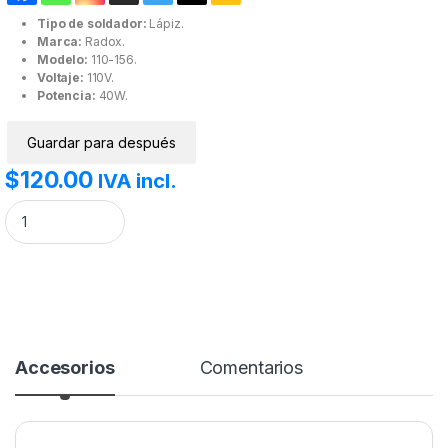
Tipo de soldador:
Lápiz.
Marca:
Radox.
Modelo:
110-156.
Voltaje:
110V.
Potencia:
40W.
Guardar para después
$
120.00
IVA incl.
Cautín de lápiz 40 watts, marca Radox cantidad
Accesorios
Comentarios