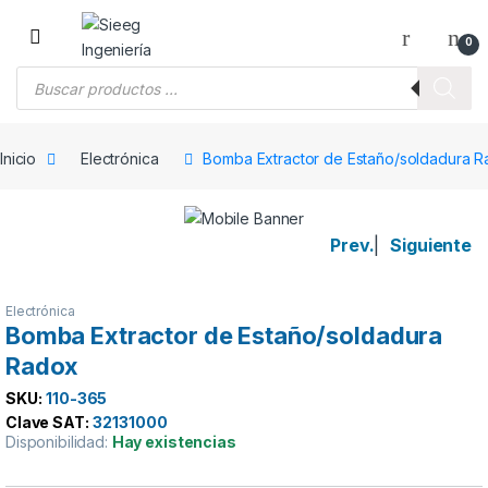
Saltar a la navegación
Saltar al contenido
0
Búsqueda de productos
Inicio
Electrónica
Bomba Extractor de Estaño/soldadura 
Prev.
|
Siguiente
Electrónica
Bomba Extractor de Estaño/soldadura
Radox
SKU:
110-365
Clave SAT:
32131000
Disponibilidad:
Hay existencias