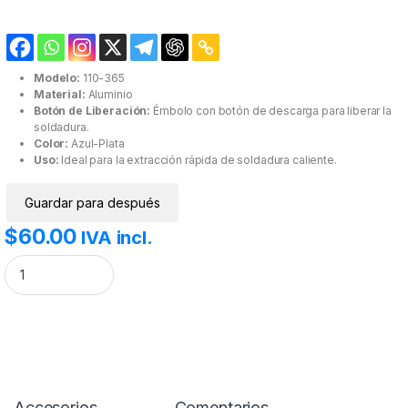
Modelo:
110-365
Material:
Aluminio
Botón de Liberación:
Émbolo con botón de descarga para liberar la
soldadura.
Color:
Azul-Plata
Uso:
Ideal para la extracción rápida de soldadura caliente.
Guardar para después
$
60.00
IVA incl.
Bomba Extractor de Estaño/soldadura Radox cantidad
Accesorios
Comentarios