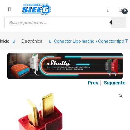
Saltar a la navegación
Saltar al contenido
0
Búsqueda de productos
Inicio
Electrónica
Conector Lipo macho / Conector tipo T
Prev.
|
Siguiente
🔍