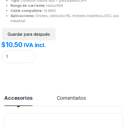
Tipo:
Conector macho tipo T para batería LiPo
Rango de corriente:
Hasta 60A
Cable compatible:
14 AWG
Aplicaciones:
Drones, vehículos RC, motores brushless, ESC, uso
industrial
Guardar para después
$
10.50
IVA incl.
Conector Lipo macho / Conector tipo T cantidad
Accesorios
Comentarios