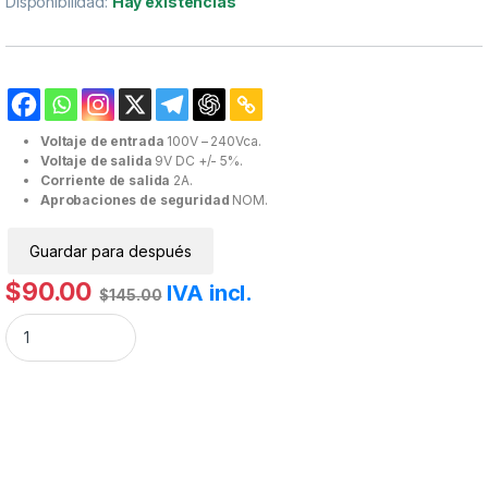
Disponibilidad:
Hay existencias
Voltaje de entrada
100V – 240Vca.
Voltaje de salida
9V DC +/- 5%.
Corriente de salida
2A.
Aprobaciones de seguridad
NOM.
Guardar para después
$
90.00
IVA incl.
$
145.00
Fuente de Poder Regulador 9V 2A Doble Punta 2.1mm 1.7mm cantidad