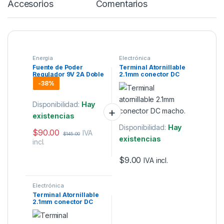
Accesorios
Comentarios
Energia
Electrónica
Fuente de Poder
Terminal Atornillable
Regulador 9V 2A Doble
2.1mm conector DC
Punta 2.1mm 1.7mm
macho
-
38%
Disponibilidad:
Hay
existencias
Disponibilidad:
Hay
$
90.00
IVA
$
145.00
existencias
incl.
$
9.00
IVA incl.
Electrónica
Terminal Atornillable
2.1mm conector DC
hembra