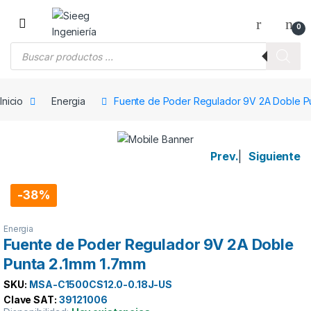
Saltar a la navegación
Saltar al contenido
0
Búsqueda de productos
Inicio
Energia
Fuente de Poder Regulador 9V 2A Doble Pu
Prev.
|
Siguiente
-
38%
Energia
Fuente de Poder Regulador 9V 2A Doble
Punta 2.1mm 1.7mm
SKU:
MSA-C1500CS12.0-0.18J-US
Clave SAT:
39121006