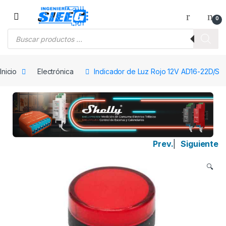
Saltar a la navegación
Saltar al contenido
0
Búsqueda de productos
Inicio
Electrónica
Indicador de Luz Rojo 12V AD16-22D/S
Prev.
|
Siguiente
🔍