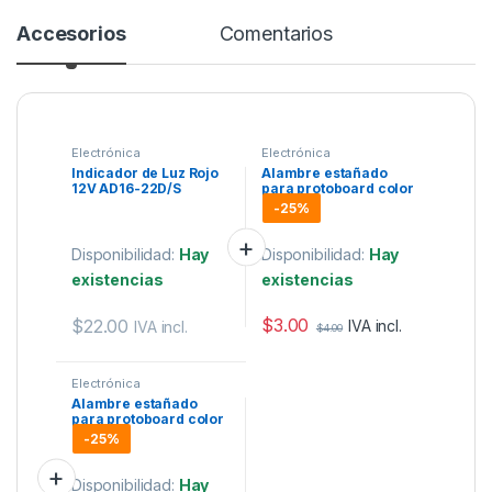
Accesorios
Comentarios
Electrónica
Electrónica
Indicador de Luz Rojo
Alambre estañado
12V AD16-22D/S
para protoboard color
negro 22AWG 1 metro
-
25%
Disponibilidad:
Hay
Disponibilidad:
Hay
existencias
existencias
$
3.00
$
22.00
IVA incl.
IVA incl.
$
4.00
Electrónica
Alambre estañado
para protoboard color
rojo 22AWG 1 metro
-
25%
Disponibilidad:
Hay