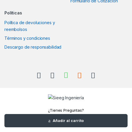
Formulario de Cotización
Políticas
Política de devoluciones y
reembolsos
Términos y condiciones
Descargo de responsabilidad
¿Tienes Preguntas?
Llámanos
Añadir al carrito
+52(961)1180157