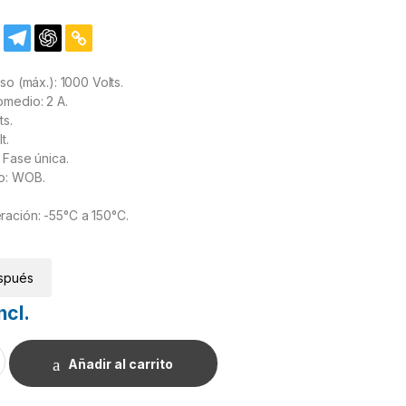
so (máx.): 1000 Volts.
omedio: 2 A.
ts.
t.
 Fase única.
o: WOB.
ación: -55°C a 150°C.
spués
ncl.
2W10 1000V 2A cantidad
Añadir al carrito