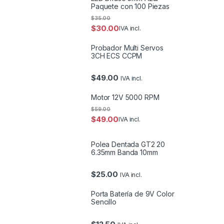
Paquete con 100 Piezas
$
35.00
$
30.00
IVA incl.
Probador Multi Servos
3CH ECS CCPM
$
49.00
IVA incl.
Motor 12V 5000 RPM
$
59.00
$
49.00
IVA incl.
Polea Dentada GT2 20
6.35mm Banda 10mm
$
25.00
IVA incl.
Porta Batería de 9V Color
Sencillo