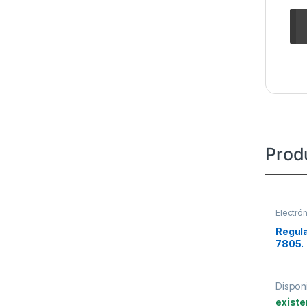
Prod
Electró
Regula
7805.
Disponi
existe