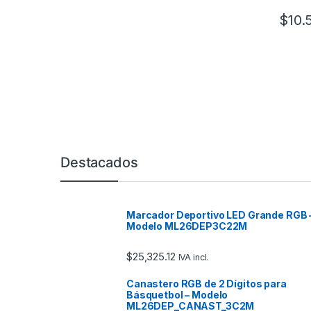
$
10.
Marcas De Carrusel
Destacados
Marcador Deportivo LED Grande RGB 
Modelo ML26DEP3C22M
$
25,325.12
IVA incl.
Canastero RGB de 2 Dígitos para
Básquetbol – Modelo
ML26DEP_CANAST_3C2M