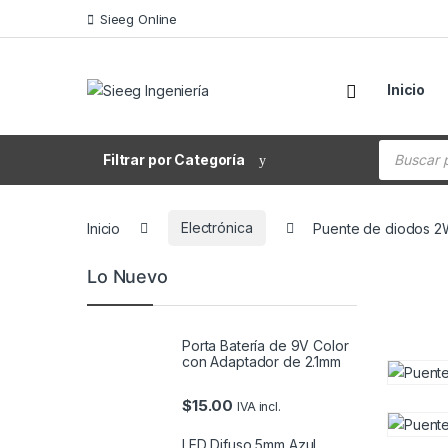
Saltar a la navegación
Saltar al contenido
Sieeg Online
Inicio
Búsqueda
Filtrar por Categoría
Inicio
Electrónica
Puente de diodos 2
Lo Nuevo
Porta Batería de 9V Color
con Adaptador de 2.1mm
$
15.00
IVA incl.
LED Difuso 5mm Azul