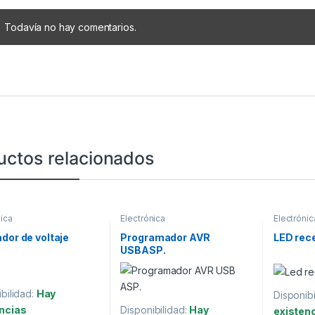
Todavía no hay comentarios.
uctos relacionados
nica
Electrónica
Electrónic
dor de voltaje
Programador AVR
LED rece
USBASP.
bilidad:
Hay
Disponibi
ncias
Disponibilidad:
Hay
existen