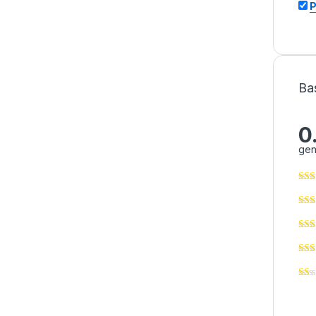
P
Ba
0
gen