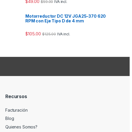
$
49.00
$
59.00
IVA incl.
Motorreductor DC 12V JGA25-370 620
RPM con Eje Tipo D de 4 mm
$
105.00
$
125.00
IVA incl.
Recursos
Facturación
Blog
Quienes Somos?