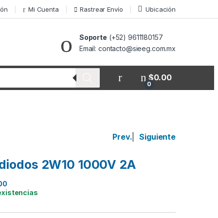
ión
Mi Cuenta
Rastrear Envío
Ubicación
Soporte
(+52) 9611180157
Email: contacto@sieeg.com.mx
$
0.00
0
Prev.
|
Siguiente
 diodos 2W10 1000V 2A
00
existencias