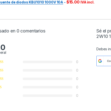
$
15.00
uente de diodos KBU1010 1000V 10A
-
IVA incl.
sado en 0 comentarios
Sé el p
2W10 
.0
Debes
i
eral
Co
0
0
0
0
0