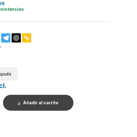
09
existencias
s.
spués
cl.
 cerámica. cantidad
Añadir al carrito