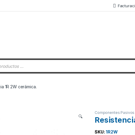
Facturac
 de productos
cia 1R 2W cerámica.
Componentes Pasivos
🔍
Resistenci
SKU:
1R2W