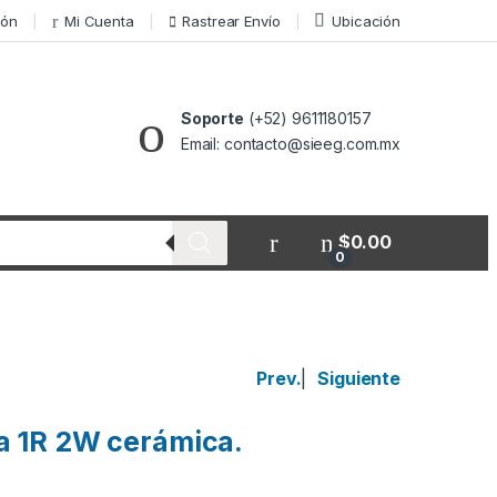
ión
Mi Cuenta
Rastrear Envío
Ubicación
Soporte
(+52) 9611180157
Email: contacto@sieeg.com.mx
$
0.00
0
Prev.
|
Siguiente
a 1R 2W cerámica.