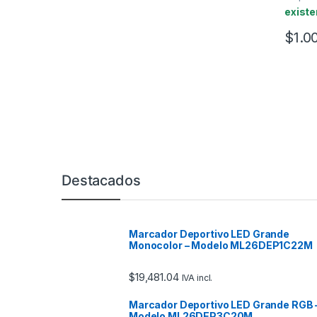
existe
$
1.0
Marcas De Carrusel
Destacados
Marcador Deportivo LED Grande
Monocolor – Modelo ML26DEP1C22M
$
19,481.04
IVA incl.
Marcador Deportivo LED Grande RGB 
Modelo ML26DEP3C20M