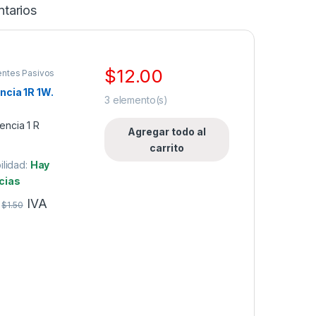
tarios
$
12.00
ntes Pasivos
ncia 1R 1W.
3
elemento(s)
Agregar todo al
carrito
ilidad:
Hay
cias
IVA
$
1.50