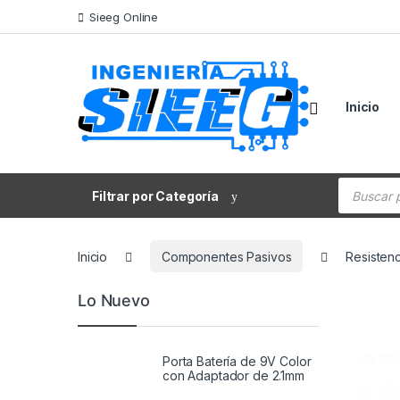
Saltar a la navegación
Saltar al contenido
Sieeg Online
Inicio
Búsqueda
Filtrar por Categoría
Inicio
Componentes Pasivos
Resisten
Lo Nuevo
Porta Batería de 9V Color
con Adaptador de 2.1mm