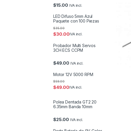
$
15.00
IVA incl.
LED Difuso 5mm Azul
Paquete con 100 Piezas
$
35.00
$
30.00
IVA incl.
Probador Multi Servos
3CH ECS CCPM
$
49.00
IVA incl.
Motor 12V 5000 RPM
$
59.00
$
49.00
IVA incl.
Polea Dentada GT2 20
6.35mm Banda 10mm
$
25.00
IVA incl.
Porta Batería de 9V Color