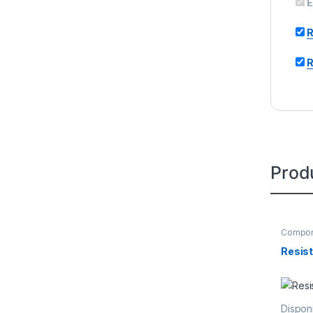
E
R
R
Prod
Compon
Resist
Disponi