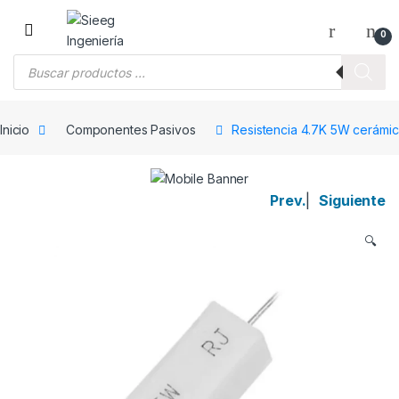
Saltar a la navegación
Saltar al contenido
0
Búsqueda de productos
Inicio
Componentes Pasivos
Resistencia 4.7K 5W cerámic
Prev.
|
Siguiente
🔍