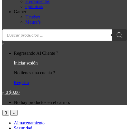
Herramientas
Quimicos
Gamer
Headset
Mouse’s
Búsqueda
de
productos
Regresando Al Cliente ?
Iniciar sesión
No tienes una cuenta ?
Registro
0
$
0.00
No hay productos en el carrito.
Almacenamiento
Seguridad