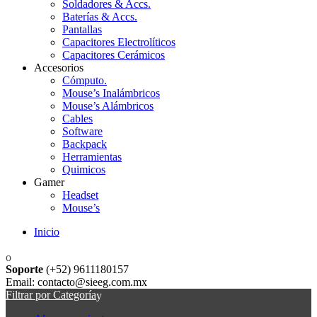
Soldadores & Accs.
Baterías & Accs.
Pantallas
Capacitores Electrolíticos
Capacitores Cerámicos
Accesorios
Cómputo.
Mouse’s Inalámbricos
Mouse’s Alámbricos
Cables
Software
Backpack
Herramientas
Quimicos
Gamer
Headset
Mouse’s
Inicio
Soporte
(+52) 9611180157
Email: contacto@sieeg.com.mx
Filtrar por Categoría