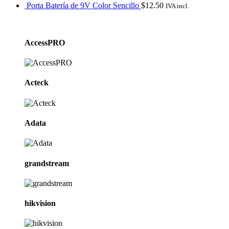
Porta Batería de 9V Color Sencillo
$
12.50
IVA incl.
Marcas De Carrusel
AccessPRO
Acteck
Adata
grandstream
hikvision