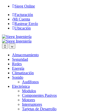
Saltar
Saltar
Sieeg Online
a
al
Facturación
la
contenido
Mi Cuenta
navegación
Rastrear Envío
Ubicación
Almacenamiento
Seguridad
Redes
Energía
Climatización
Sonido
Audífonos
Electrónica
Modulos
Componentes Pasivos
Motores
Interruptores
Tarjetas de Desarrollo