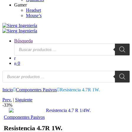
Gamer
Headset
Mouse’s
Búsqueda
Búsqueda
de
productos
0
Búsqueda
de
productos
Inicio
Componentes Pasivos
Resistencia 4.7R 1W.
Prev.
|
Siguiente
-
33%
Componentes Pasivos
Resistencia 4.7R 1W.