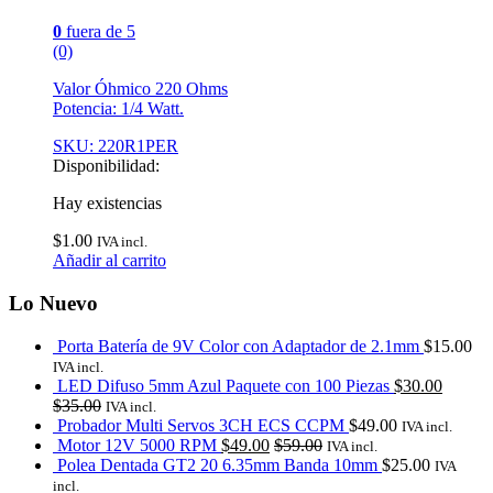
0
fuera de 5
(0)
Valor Óhmico 220 Ohms
Potencia: 1/4 Watt.
SKU: 220R1PER
Disponibilidad:
Hay existencias
$
1.00
IVA incl.
Añadir al carrito
Lo Nuevo
Porta Batería de 9V Color con Adaptador de 2.1mm
$
15.00
IVA incl.
LED Difuso 5mm Azul Paquete con 100 Piezas
$
30.00
$
35.00
IVA incl.
Probador Multi Servos 3CH ECS CCPM
$
49.00
IVA incl.
Motor 12V 5000 RPM
$
49.00
$
59.00
IVA incl.
Polea Dentada GT2 20 6.35mm Banda 10mm
$
25.00
IVA
incl.