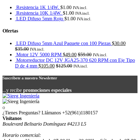
Resistencia 1K 1/4W.
$
1.00
IVA incl.
Resistencia 10K 1/4W.
$
1.00
IVA incl.
LED Difuso 5mm Rojo
$
1.00
IVA incl.
Ofertas
LED Difuso 5mm Azul Paquete con 100 Piezas
$
30.00
$
35.00
IVA incl.
Motor 12V 5000 RPM
$
49.00
$
59.00
IVA incl.
Motorreductor DC 12V JGA25-370 620 RPM con Eje Tipo
D de 4 mm
$
105.00
$
125.00
IVA incl.
Suscríbete a nuestro Newsletter
...y recibe
promociones especiales
¿Tienes Preguntas? Llámanos
+52(961)1180157
Visítanos
Boulevard Belisario Domínguez #4213 L5
Horario comercial: