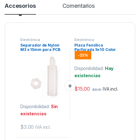
Accesorios
Comentarios
Electrónica
Electrónica
Separador de Nylon
Placa Fenólica
M3 x 15mm para PCB
Perforada 5×10 Color
1mm Verde.
-
25%
Disponibilidad:
Hay
existencias
$
15.00
IVA incl.
$
20.00
Disponibilidad:
Sin
existencias
$
3.00
IVA incl.