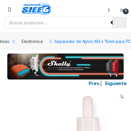
Saltar a la navegación
Saltar al contenido
0
Búsqueda de productos
Inicio
Electrónica
Separador de Nylon M3 x 15mm para P
Prev.
|
Siguiente
🔍