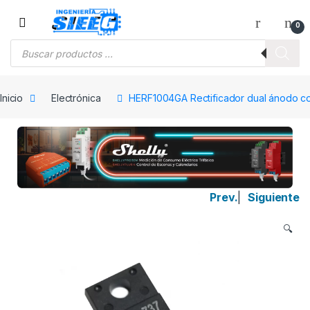
Saltar a la navegación
Saltar al contenido
0
Búsqueda de productos
Inicio
Electrónica
HERF1004GA Rectificador dual ánodo c
Prev.
|
Siguiente
🔍