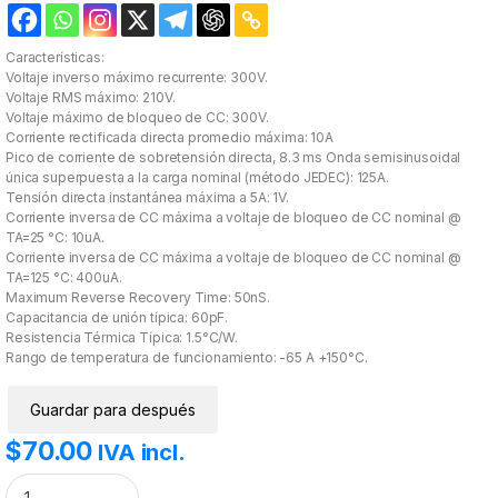
Características:
Voltaje inverso máximo recurrente: 300V.
Voltaje RMS máximo: 210V.
Voltaje máximo de bloqueo de CC: 300V.
Corriente rectificada directa promedio máxima: 10A
Pico de corriente de sobretensión directa, 8.3 ms Onda semisinusoidal
única superpuesta a la carga nominal (método JEDEC): 125A.
Tensión directa instantánea máxima a 5A: 1V.
Corriente inversa de CC máxima a voltaje de bloqueo de CC nominal @
TA=25 °C: 10uA.
Corriente inversa de CC máxima a voltaje de bloqueo de CC nominal @
TA=125 °C: 400uA.
Maximum Reverse Recovery Time: 50nS.
Capacitancia de unión típica: 60pF.
Resistencia Térmica Típica: 1.5°C/W.
Rango de temperatura de funcionamiento: -65 A +150°C.
Guardar para después
$
70.00
IVA incl.
HERF1004GA Rectificador dual ánodo común. cantidad