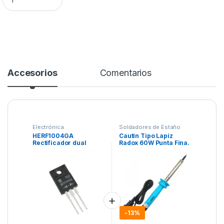
Accesorios
Comentarios
Electrónica
Soldadores de Estaño
HERF1004GA
Cautín Tipo Lapiz
Rectificador dual
Radox 60W Punta Fina.
ánodo común.
-
13%