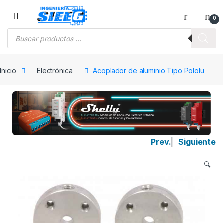
Saltar a la navegación
Saltar al contenido
0
Búsqueda de productos
Inicio
Electrónica
Acoplador de aluminio Tipo Pololu
Prev.
|
Siguiente
🔍