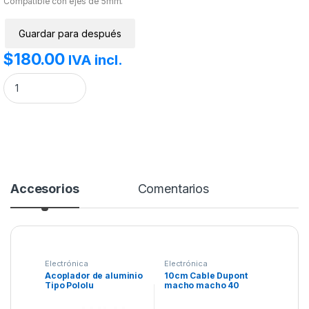
Compatible con ejes de 5mm.
Guardar para después
$
180.00
IVA incl.
Acoplador de aluminio Tipo Pololu cantidad
Accesorios
Comentarios
Electrónica
Electrónica
Acoplador de aluminio
10cm Cable Dupont
Tipo Pololu
macho macho 40
pines.