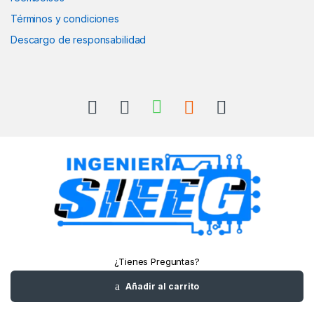
Términos y condiciones
Descargo de responsabilidad
¿Tienes Preguntas?
Llámanos
Añadir al carrito
+52(961)1180157