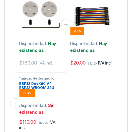
-
9%
Disponibilidad:
Hay
Disponibilidad:
Hay
existencias
existencias
$
20.00
$
180.00
IVA incl.
IVA incl.
$
22.00
Tarjetas de desarrollo
ESP32 DevKitC V4
ESP32 WROOM 32U
-
26%
Disponibilidad:
Sin
existencias
$
119.00
IVA
$
160.00
incl.