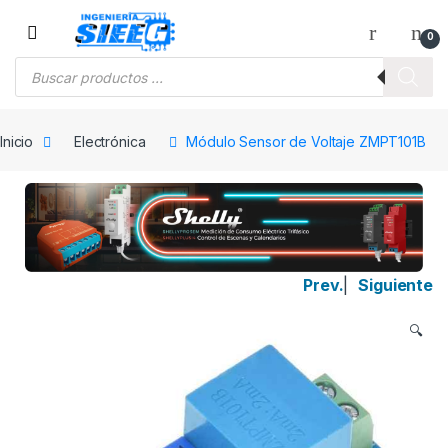
Saltar a la navegación
Saltar al contenido
0
Búsqueda de productos
Inicio
Electrónica
Módulo Sensor de Voltaje ZMPT101B
Prev.
|
Siguiente
🔍