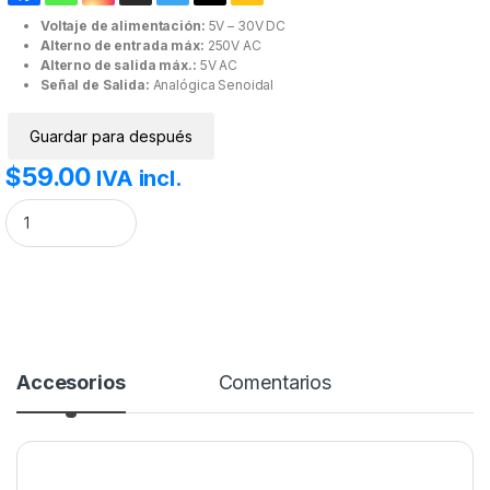
Voltaje de alimentación:
5V – 30V DC
Alterno de entrada máx:
250V AC
Alterno de salida máx.:
5V AC
Señal de Salida:
Analógica Senoidal
Guardar para después
$
59.00
IVA incl.
Módulo Sensor de Voltaje ZMPT101B cantidad
Accesorios
Comentarios