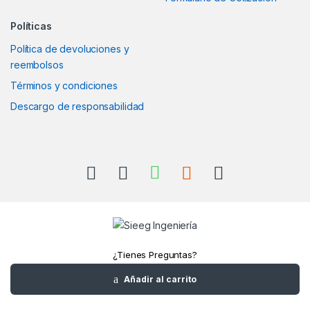
Políticas
Política de devoluciones y
reembolsos
Términos y condiciones
Descargo de responsabilidad
¿Tienes Preguntas?
Llámanos
Añadir al carrito
+52(961)1180157